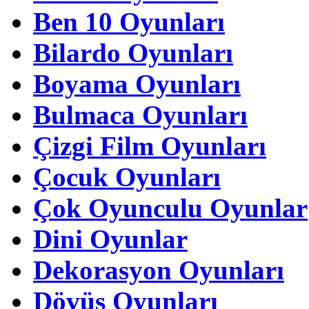
Ben 10 Oyunları
Bilardo Oyunları
Boyama Oyunları
Bulmaca Oyunları
Çizgi Film Oyunları
Çocuk Oyunları
Çok Oyunculu Oyunlar
Dini Oyunlar
Dekorasyon Oyunları
Dövüş Oyunları