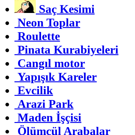
Saç Kesimi
Neon Toplar
Roulette
Pinata Kurabiyeleri
Cangıl motor
Yapışık Kareler
Evcilik
Arazi Park
Maden İşçisi
Ölümcül Arabalar