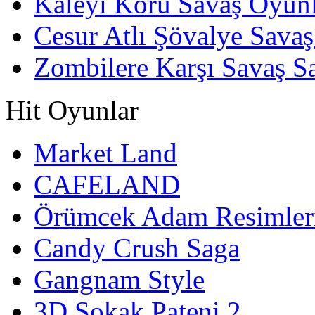
Kaleyi Koru Savaş Oyunl
Cesur Atlı Şövalye Savaş
Zombilere Karşı Savaş S
Hit Oyunlar
Market Land
CAFELAND
Örümcek Adam Resimler
Candy Crush Saga
Gangnam Style
3D Sokak Pateni 2