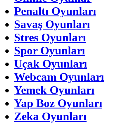
Penaltı Oyunları
Savaş Oyunları
Stres Oyunları
Spor Oyunları
Uçak Oyunları
Webcam Oyunları
Yemek Oyunları
Yap Boz Oyunları
Zeka Oyunları