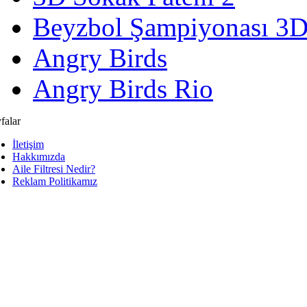
Beyzbol Şampiyonası 3
Angry Birds
Angry Birds Rio
falar
İletişim
Hakkımızda
Aile Filtresi Nedir?
Reklam Politikamız