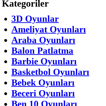
Kategoriler
3D Oyunlar
Ameliyat Oyunları
Araba Oyunları
Balon Patlatma
Barbie Oyunları
Basketbol Oyunları
Bebek Oyunları
Beceri Oyunları
Ben 10 Oyunları