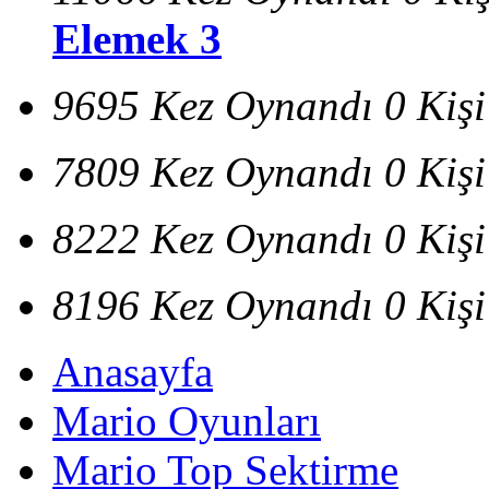
Elemek 3
9695 Kez Oynandı
0 Kiş
7809 Kez Oynandı
0 Kiş
8222 Kez Oynandı
0 Kiş
8196 Kez Oynandı
0 Kiş
Anasayfa
Mario Oyunları
Mario Top Sektirme