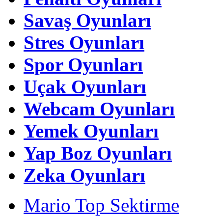
Savaş Oyunları
Stres Oyunları
Spor Oyunları
Uçak Oyunları
Webcam Oyunları
Yemek Oyunları
Yap Boz Oyunları
Zeka Oyunları
Mario Top Sektirme