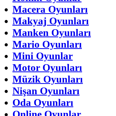
Macera Oyunları
Makyaj Oyunları
Manken Oyunları
Mario Oyunları
Mini Oyunlar
Motor Oyunları
Müzik Oyunları
Nişan Oyunları
Oda Oyunları
Online Oyunlar