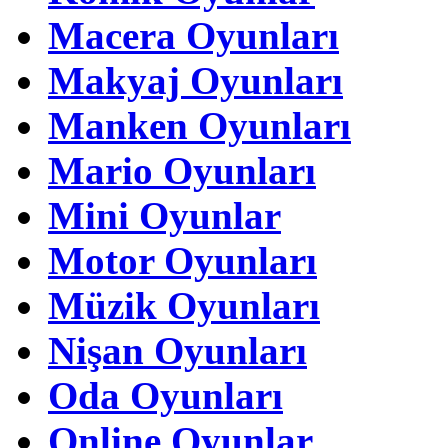
Macera Oyunları
Makyaj Oyunları
Manken Oyunları
Mario Oyunları
Mini Oyunlar
Motor Oyunları
Müzik Oyunları
Nişan Oyunları
Oda Oyunları
Online Oyunlar