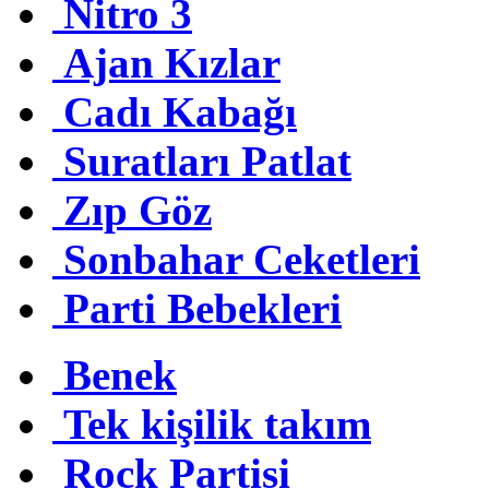
Nitro 3
Ajan Kızlar
Cadı Kabağı
Suratları Patlat
Zıp Göz
Sonbahar Ceketleri
Parti Bebekleri
Benek
Tek kişilik takım
Rock Partisi