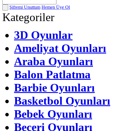
Şifremi Unuttum
Hemen Üye Ol
Kategoriler
3D Oyunlar
Ameliyat Oyunları
Araba Oyunları
Balon Patlatma
Barbie Oyunları
Basketbol Oyunları
Bebek Oyunları
Beceri Oyunları