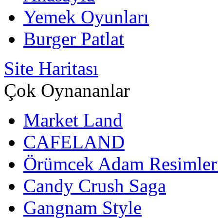
Yemek Oyunları
Burger Patlat
Site Haritası
Çok Oynananlar
Market Land
CAFELAND
Örümcek Adam Resimler
Candy Crush Saga
Gangnam Style