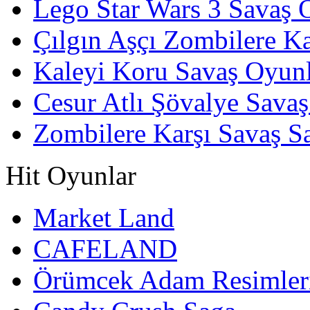
Lego Star Wars 3 Savaş 
Çılgın Aşçı Zombilere Ka
Kaleyi Koru Savaş Oyunl
Cesur Atlı Şövalye Savaş
Zombilere Karşı Savaş S
Hit Oyunlar
Market Land
CAFELAND
Örümcek Adam Resimler