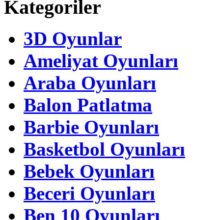
Kategoriler
3D Oyunlar
Ameliyat Oyunları
Araba Oyunları
Balon Patlatma
Barbie Oyunları
Basketbol Oyunları
Bebek Oyunları
Beceri Oyunları
Ben 10 Oyunları