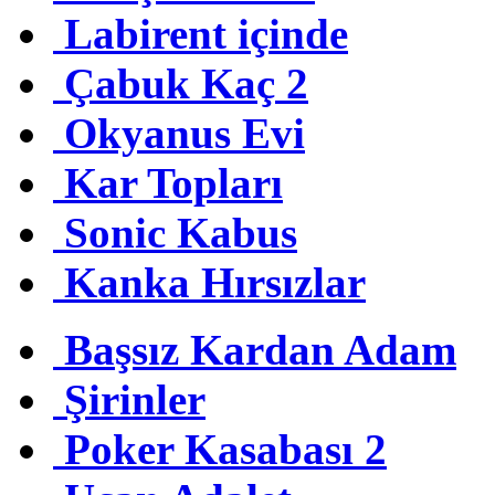
Labirent içinde
Çabuk Kaç 2
Okyanus Evi
Kar Topları
Sonic Kabus
Kanka Hırsızlar
Başsız Kardan Adam
Şirinler
Poker Kasabası 2