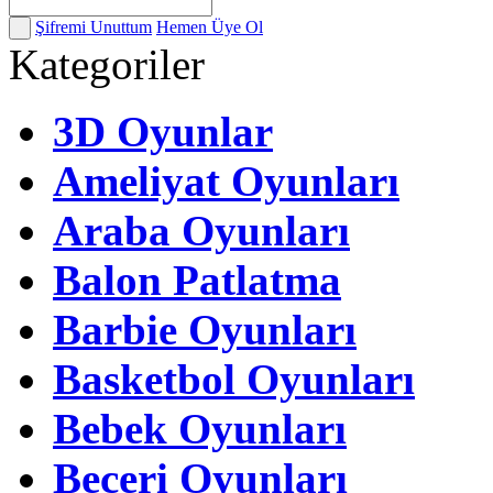
Şifremi Unuttum
Hemen Üye Ol
Kategoriler
3D Oyunlar
Ameliyat Oyunları
Araba Oyunları
Balon Patlatma
Barbie Oyunları
Basketbol Oyunları
Bebek Oyunları
Beceri Oyunları