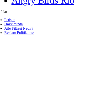
Angry Birds Rio
falar
İletişim
Hakkımızda
Aile Filtresi Nedir?
Reklam Politikamız