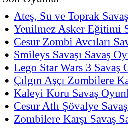
Ateş, Su ve Toprak Sava
Yenilmez Asker Eğitimi 
Cesur Zombi Avcıları Sa
Smileys Savaşı Savaş Oy
Lego Star Wars 3 Savaş 
Çılgın Aşçı Zombilere Ka
Kaleyi Koru Savaş Oyunl
Cesur Atlı Şövalye Savaş
Zombilere Karşı Savaş S