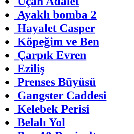
Uçan Adalet
Ayaklı bomba 2
Hayalet Casper
Köpeğim ve Ben
Çarpık Evren
Eziliş
Prenses Büyüsü
Gangster Caddesi
Kelebek Perisi
Belalı Yol