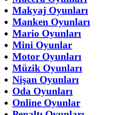
Makyaj Oyunları
Manken Oyunları
Mario Oyunları
Mini Oyunlar
Motor Oyunları
Müzik Oyunları
Nişan Oyunları
Oda Oyunları
Online Oyunlar
Penaltı Oyunları