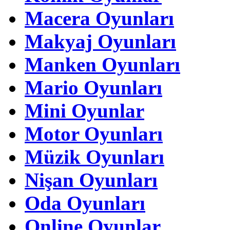
Macera Oyunları
Makyaj Oyunları
Manken Oyunları
Mario Oyunları
Mini Oyunlar
Motor Oyunları
Müzik Oyunları
Nişan Oyunları
Oda Oyunları
Online Oyunlar