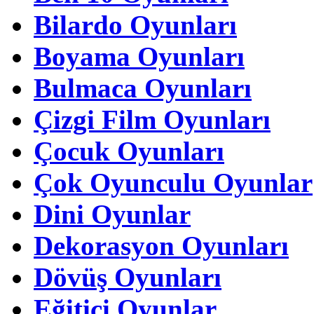
Bilardo Oyunları
Boyama Oyunları
Bulmaca Oyunları
Çizgi Film Oyunları
Çocuk Oyunları
Çok Oyunculu Oyunlar
Dini Oyunlar
Dekorasyon Oyunları
Dövüş Oyunları
Eğitici Oyunlar