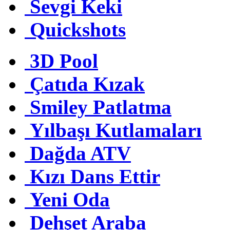
Sevgi Keki
Quickshots
3D Pool
Çatıda Kızak
Smiley Patlatma
Yılbaşı Kutlamaları
Dağda ATV
Kızı Dans Ettir
Yeni Oda
Dehşet Araba