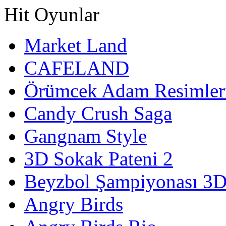
Hit Oyunlar
Market Land
CAFELAND
Örümcek Adam Resimler
Candy Crush Saga
Gangnam Style
3D Sokak Pateni 2
Beyzbol Şampiyonası 3
Angry Birds