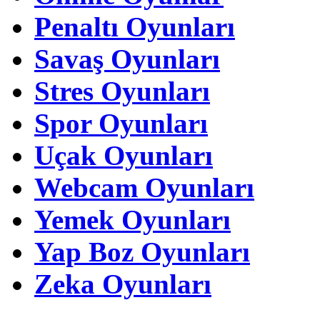
Penaltı Oyunları
Savaş Oyunları
Stres Oyunları
Spor Oyunları
Uçak Oyunları
Webcam Oyunları
Yemek Oyunları
Yap Boz Oyunları
Zeka Oyunları