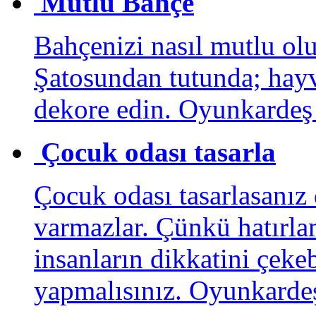
Mutlu Bahçe
Bahçenizi nasıl mutlu ol
Şatosundan tutunda; hayv
dekore edin. Oyunkardeş i
Çocuk odası tasarla
Çocuk odası tasarlasanız
varmazlar. Çünkü hatırlam
insanların dikkatini çekebi
yapmalısınız. Oyunkardeş 