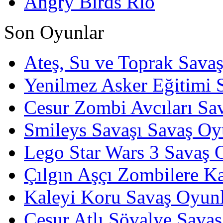
Angry Birds Rio
Son Oyunlar
Ateş, Su ve Toprak Sava
Yenilmez Asker Eğitimi 
Cesur Zombi Avcıları Sa
Smileys Savaşı Savaş Oy
Lego Star Wars 3 Savaş 
Çılgın Aşçı Zombilere Ka
Kaleyi Koru Savaş Oyunl
Cesur Atlı Şövalye Savaş