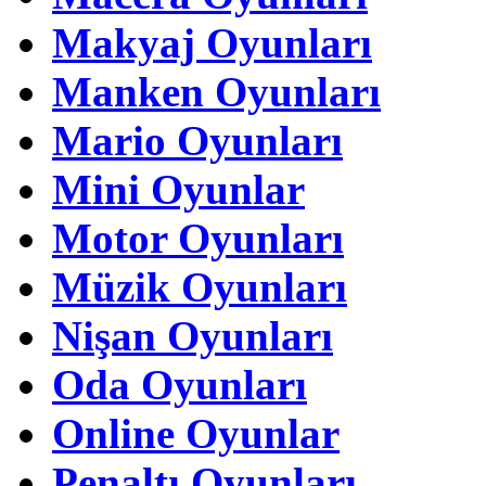
Makyaj Oyunları
Manken Oyunları
Mario Oyunları
Mini Oyunlar
Motor Oyunları
Müzik Oyunları
Nişan Oyunları
Oda Oyunları
Online Oyunlar
Penaltı Oyunları