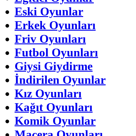
Eski Oyunlar
Erkek Oyunları
Friv Oyunları
Futbol Oyunları
Giysi Giydirme
İndirilen Oyunlar
Kız Oyunları
Kağıt Oyunları
Komik Oyunlar
Macera Oyunları