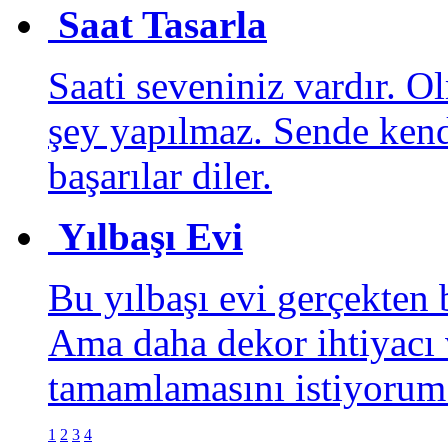
Saat Tasarla
Saati seveniniz vardır. O
şey yapılmaz. Sende kend
başarılar diler.
Yılbaşı Evi
Bu yılbaşı evi gerçekten 
Ama daha dekor ihtiyacı 
tamamlamasını istiyorum.
1
2
3
4