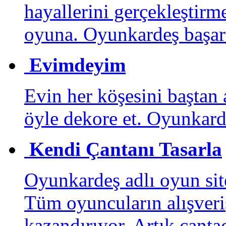
hayallerini gerçekleştir
oyuna. Oyunkardeş başarıl
Evimdeyim
Evin her köşesini baştan a
öyle dekore et. Oyunkarde
Kendi Çantanı Tasarla
Oyunkardeş adlı oyun site
Tüm oyuncuların alışveriş
kazandırıyor. Artık çanta