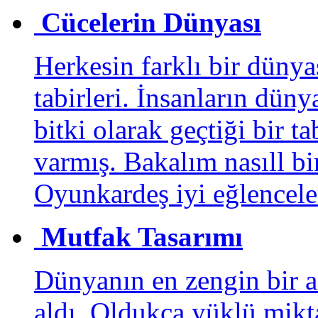
Cücelerin Dünyası
Herkesin farklı bir dünyas
tabirleri. İnsanların düny
bitki olarak geçtiği bir t
varmış. Bakalım nasıll bi
Oyunkardeş iyi eğlenceler
Mutfak Tasarımı
Dünyanın en zengin bir a
aldı. Oldukça yüklü mikta