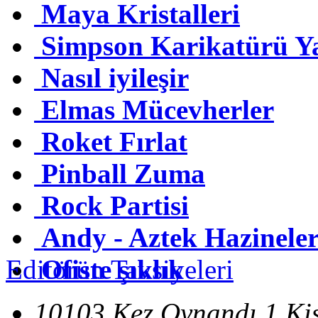
Maya Kristalleri
Simpson Karikatürü Y
Nasıl iyileşir
Elmas Mücevherler
Roket Fırlat
Pinball Zuma
Rock Partisi
Andy - Aztek Hazineler
Editörün Tavsiyeleri
Ofiste şıklık
10103 Kez Oynandı
1 Ki