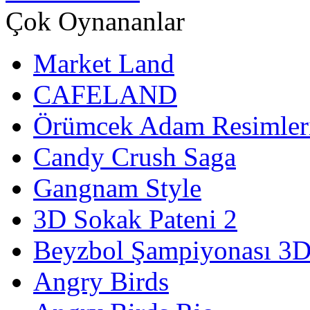
Çok Oynananlar
Market Land
CAFELAND
Örümcek Adam Resimler
Candy Crush Saga
Gangnam Style
3D Sokak Pateni 2
Beyzbol Şampiyonası 3
Angry Birds