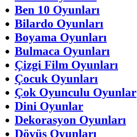
Ben 10 Oyunları
Bilardo Oyunları
Boyama Oyunları
Bulmaca Oyunları
Çizgi Film Oyunları
Çocuk Oyunları
Çok Oyunculu Oyunlar
Dini Oyunlar
Dekorasyon Oyunları
Dövüş Oyunları