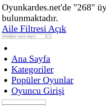
Oyunkardes.net'de
"268"
üy
bulunmaktadır.
Aile Filtresi Açık
Ana Sayfa
Kategoriler
Popüler Oyunlar
Oyuncu Girişi