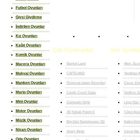
Futbol Oyunları
Giysi Giydirme
İndirilen Oyunlar
Kız Oyunları
Anasayfa
3D Oyunlar
Be
Kağıt Oyunları
Çok Oynananlar
Son Oyunla
Komik Oyunlar
Market Land
Ateş, Su 
Macera Oyunları
CAFELAND
Yenilmez A
Makyaj Oyunları
Manken Oyunları
Örümcek Adam Resimleri
Cesur Zom
Mario Oyunları
Candy Crush Saga
Smileys S
Mini Oyunlar
Gangnam Style
Lego Star
Motor Oyunları
3D Sokak Pateni 2
Çılgın Aşç
Müzik Oyunları
Beyzbol Şampiyonası 3D
Kaleyi Ko
Nişan Oyunları
Angry Birds
Cesur Atlı
Oda Oyunları