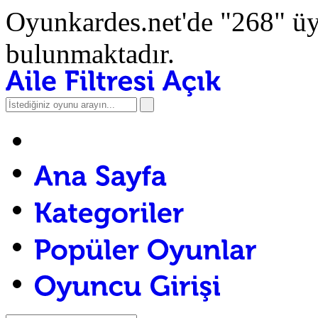
Oyunkardes.net'de
"268"
üy
bulunmaktadır.