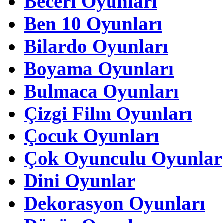
Beceri Oyunları
Ben 10 Oyunları
Bilardo Oyunları
Boyama Oyunları
Bulmaca Oyunları
Çizgi Film Oyunları
Çocuk Oyunları
Çok Oyunculu Oyunlar
Dini Oyunlar
Dekorasyon Oyunları