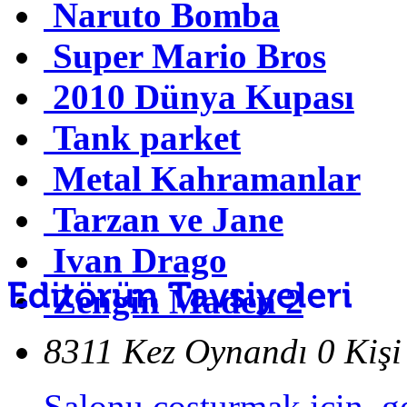
Naruto Bomba
Super Mario Bros
2010 Dünya Kupası
Tank parket
Metal Kahramanlar
Tarzan ve Jane
Ivan Drago
Zengin Maden 2
8311 Kez Oynandı
0 Kişi
Salonu coşturmak için, ge