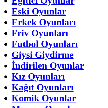
Eğitici Oyunlar
Eski Oyunlar
Erkek Oyunları
Friv Oyunları
Futbol Oyunları
Giysi Giydirme
İndirilen Oyunlar
Kız Oyunları
Kağıt Oyunları
Komik Oyunlar