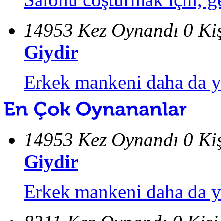
14953 Kez Oynandı
0 Ki
Giydir
Erkek mankeni daha da ya
14953 Kez Oynandı
0 Ki
Giydir
Erkek mankeni daha da ya