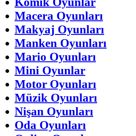
Komik Oyunlar
Macera Oyunları
Makyaj Oyunları
Manken Oyunları
Mario Oyunları
Mini Oyunlar
Motor Oyunları
Müzik Oyunları
Nişan Oyunları
Oda Oyunları