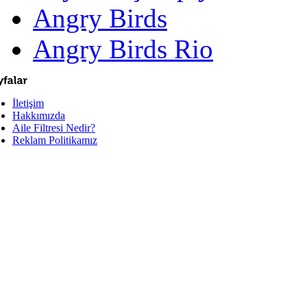
Angry Birds
Angry Birds Rio
İletişim
Hakkımızda
Aile Filtresi Nedir?
Reklam Politikamız