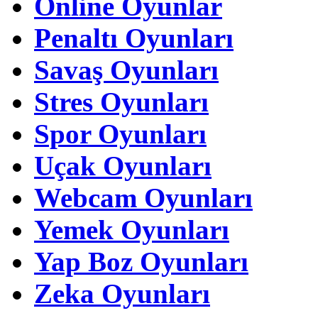
Online Oyunlar
Penaltı Oyunları
Savaş Oyunları
Stres Oyunları
Spor Oyunları
Uçak Oyunları
Webcam Oyunları
Yemek Oyunları
Yap Boz Oyunları
Zeka Oyunları