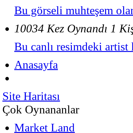
Bu görseli muhteşem ola
10034 Kez Oynandı
1 Ki
Bu canlı resimdeki artist
Anasayfa
Site Haritası
Çok Oynananlar
Market Land