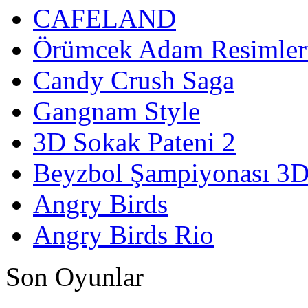
CAFELAND
Örümcek Adam Resimler
Candy Crush Saga
Gangnam Style
3D Sokak Pateni 2
Beyzbol Şampiyonası 3
Angry Birds
Angry Birds Rio
Son Oyunlar