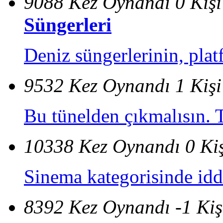
9088 Kez Oynandı
0 Kiş
Süngerleri
Deniz süngerlerinin, plat
9532 Kez Oynandı
1 Kiş
Bu tünelden çıkmalısın. 
10338 Kez Oynandı
0 Ki
Sinema kategorisinde iddi
8392 Kez Oynandı
-1 Ki