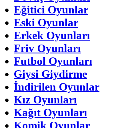
Eğitici Oyunlar
Eski Oyunlar
Erkek Oyunları
Friv Oyunları
Futbol Oyunları
Giysi Giydirme
İndirilen Oyunlar
Kız Oyunları
Kağıt Oyunları
Komik Oyunlar