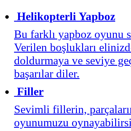
Helikopterli Yapboz
Bu farklı yapboz oyunu si
Verilen boşlukları elinizd
doldurmaya ve seviye ge
başarılar diler.
Filler
Sevimli fillerin, parçalar
oyunumuzu oynayabilirsin