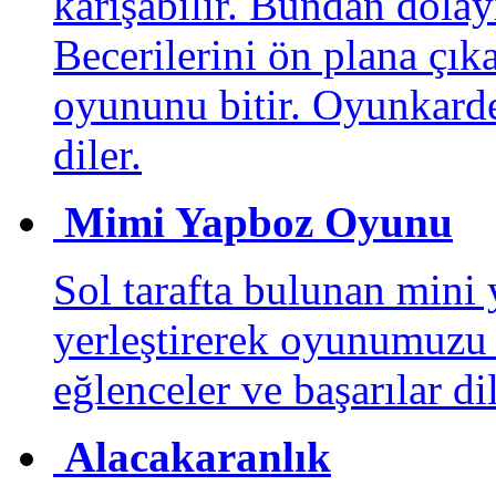
karışabilir. Bundan dolay
Becerilerini ön plana çı
oyununu bitir. Oyunkardeş
diler.
Mimi Yapboz Oyunu
Sol tarafta bulunan mini 
yerleştirerek oyunumuzu 
eğlenceler ve başarılar dil
Alacakaranlık