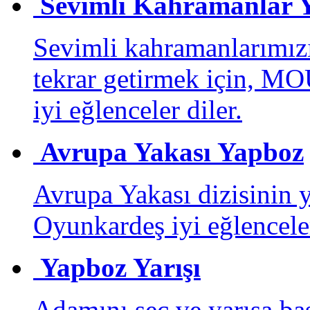
Sevimli Kahramanlar 
Sevimli kahramanlarımızı 
tekrar getirmek için, MO
iyi eğlenceler diler.
Avrupa Yakası Yapboz
Avrupa Yakası dizisinin
Oyunkardeş iyi eğlenceler
Yapboz Yarışı
Adamını seç ve yarışa b