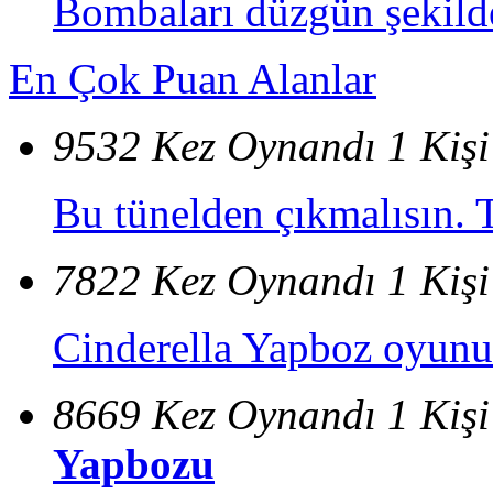
Bombaları düzgün şekilde
En Çok Puan Alanlar
9532 Kez Oynandı
1 Kiş
Bu tünelden çıkmalısın.
7822 Kez Oynandı
1 Kiş
Cinderella Yapboz oyunun
8669 Kez Oynandı
1 Kiş
Yapbozu