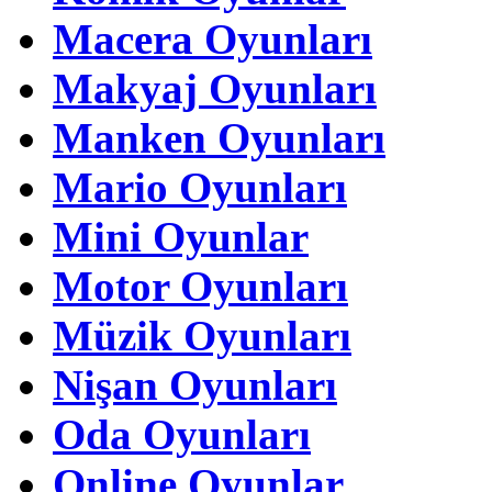
Macera Oyunları
Makyaj Oyunları
Manken Oyunları
Mario Oyunları
Mini Oyunlar
Motor Oyunları
Müzik Oyunları
Nişan Oyunları
Oda Oyunları
Online Oyunlar