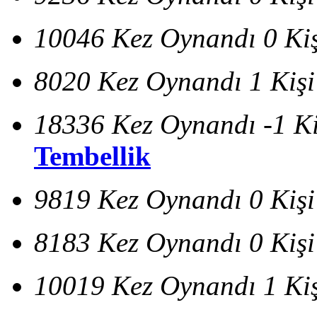
10046 Kez Oynandı
0 Ki
8020 Kez Oynandı
1 Kiş
18336 Kez Oynandı
-1 K
Tembellik
9819 Kez Oynandı
0 Kiş
8183 Kez Oynandı
0 Kiş
10019 Kez Oynandı
1 Ki