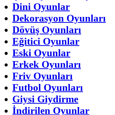
Dini Oyunlar
Dekorasyon Oyunları
Dövüş Oyunları
Eğitici Oyunlar
Eski Oyunlar
Erkek Oyunları
Friv Oyunları
Futbol Oyunları
Giysi Giydirme
İndirilen Oyunlar