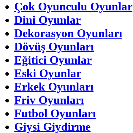
Çok Oyunculu Oyunlar
Dini Oyunlar
Dekorasyon Oyunları
Dövüş Oyunları
Eğitici Oyunlar
Eski Oyunlar
Erkek Oyunları
Friv Oyunları
Futbol Oyunları
Giysi Giydirme