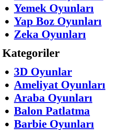
Yemek Oyunları
Yap Boz Oyunları
Zeka Oyunları
Kategoriler
3D Oyunlar
Ameliyat Oyunları
Araba Oyunları
Balon Patlatma
Barbie Oyunları