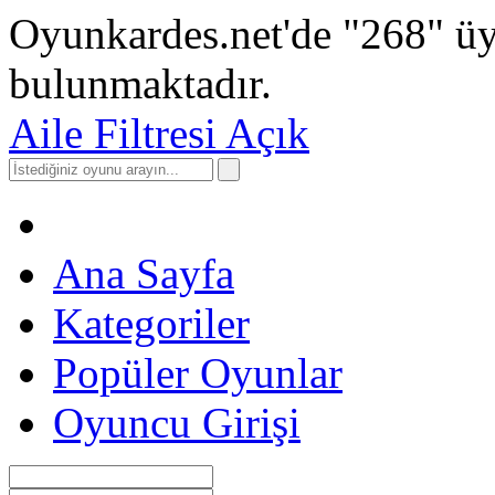
Oyunkardes.net'de
"268"
üy
bulunmaktadır.
Aile Filtresi Açık
Ana Sayfa
Kategoriler
Popüler Oyunlar
Oyuncu Girişi