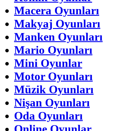
Macera Oyunları
Makyaj Oyunları
Manken Oyunları
Mario Oyunları
Mini Oyunlar
Motor Oyunları
Müzik Oyunları
Nişan Oyunları
Oda Oyunları
Online Oyunlar