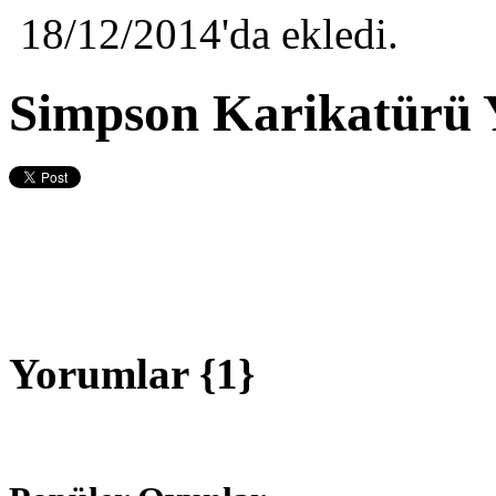
18/12/2014'da ekledi.
Simpson Karikatürü
Yorumlar {
1
}