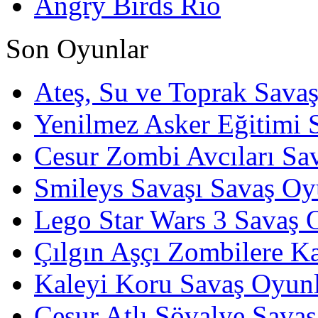
Angry Birds Rio
Son Oyunlar
Ateş, Su ve Toprak Sava
Yenilmez Asker Eğitimi 
Cesur Zombi Avcıları Sa
Smileys Savaşı Savaş Oy
Lego Star Wars 3 Savaş 
Çılgın Aşçı Zombilere Ka
Kaleyi Koru Savaş Oyunl
Cesur Atlı Şövalye Savaş