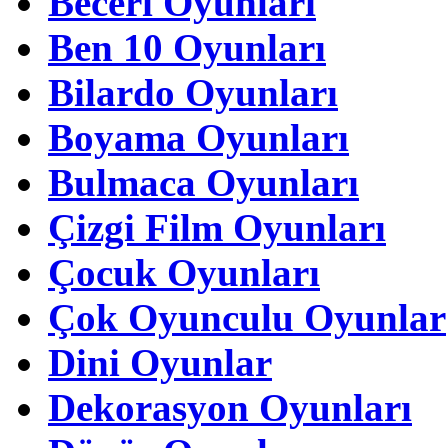
Beceri Oyunları
Ben 10 Oyunları
Bilardo Oyunları
Boyama Oyunları
Bulmaca Oyunları
Çizgi Film Oyunları
Çocuk Oyunları
Çok Oyunculu Oyunlar
Dini Oyunlar
Dekorasyon Oyunları