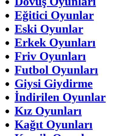
Dövüş Oyunları
Eğitici Oyunlar
Eski Oyunlar
Erkek Oyunları
Friv Oyunları
Futbol Oyunları
Giysi Giydirme
İndirilen Oyunlar
Kız Oyunları
Kağıt Oyunları