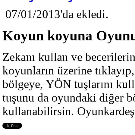
07/01/2013'da ekledi.
Koyun koyuna Oyun
Zekanı kullan ve beceriler
koyunların üzerine tıklayıp,
bölgeye, YÖN tuşlarını kul
tuşunu da oyundaki diğer 
kullanabilirsin. Oyunkardeş 