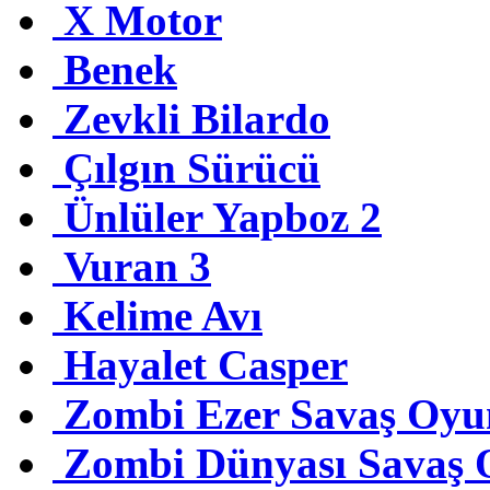
X Motor
Benek
Zevkli Bilardo
Çılgın Sürücü
Ünlüler Yapboz 2
Vuran 3
Kelime Avı
Hayalet Casper
Zombi Ezer Savaş Oyu
Zombi Dünyası Savaş 