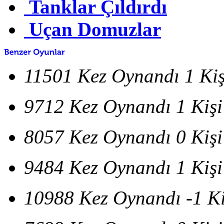
Tanklar Çıldırdı
Uçan Domuzlar
11501 Kez Oynandı
1 Ki
9712 Kez Oynandı
1 Kiş
8057 Kez Oynandı
0 Kiş
9484 Kez Oynandı
1 Kiş
10988 Kez Oynandı
-1 K