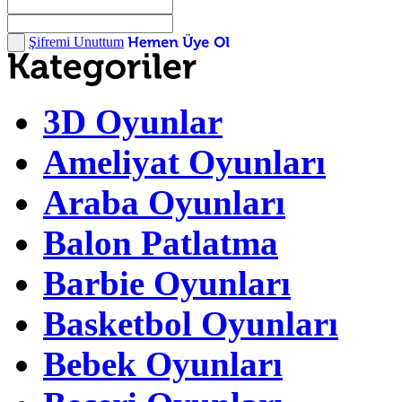
Şifremi Unuttum
3D Oyunlar
Ameliyat Oyunları
Araba Oyunları
Balon Patlatma
Barbie Oyunları
Basketbol Oyunları
Bebek Oyunları