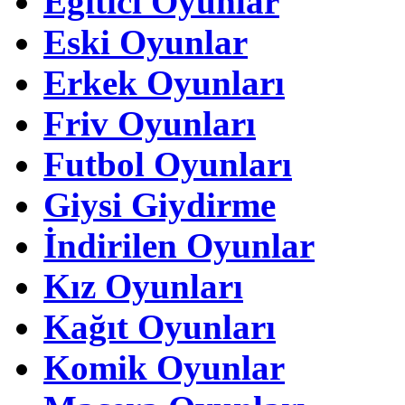
Eğitici Oyunlar
Eski Oyunlar
Erkek Oyunları
Friv Oyunları
Futbol Oyunları
Giysi Giydirme
İndirilen Oyunlar
Kız Oyunları
Kağıt Oyunları
Komik Oyunlar