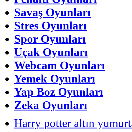
Savaş Oyunları
Stres Oyunları
Spor Oyunları
Uçak Oyunları
Webcam Oyunları
Yemek Oyunları
Yap Boz Oyunları
Zeka Oyunları
Harry potter altın yumurt