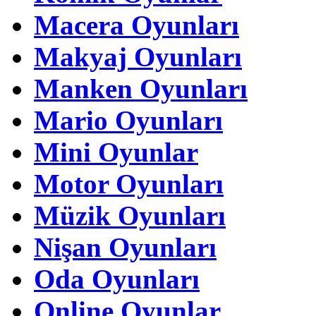
Macera Oyunları
Makyaj Oyunları
Manken Oyunları
Mario Oyunları
Mini Oyunlar
Motor Oyunları
Müzik Oyunları
Nişan Oyunları
Oda Oyunları
Online Oyunlar