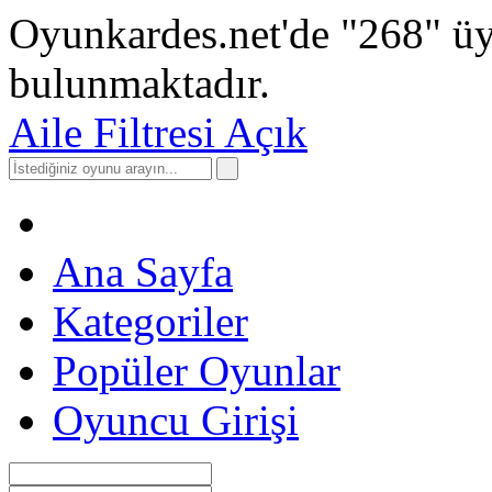
Oyunkardes.net'de
"268"
üy
bulunmaktadır.
Aile Filtresi Açık
Ana Sayfa
Kategoriler
Popüler Oyunlar
Oyuncu Girişi