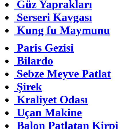
Güz Yaprakları
Serseri Kavgası
Kung fu Maymunu
Paris Gezisi
Bilardo
Sebze Meyve Patlat
Şirek
Kraliyet Odası
Uçan Makine
Balon Patlatan Kirpi