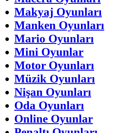
Makyaj Oyunları
Manken Oyunları
Mario Oyunları
Mini Oyunlar
Motor Oyunları
Müzik Oyunları
Nişan Oyunları
Oda Oyunları
Online Oyunlar
Penaltı Oyunları