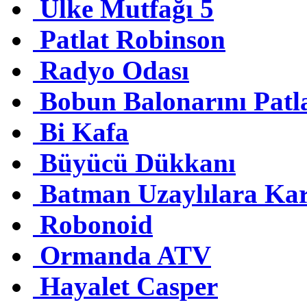
Ülke Mutfağı 5
Patlat Robinson
Radyo Odası
Bobun Balonarını Patl
Bi Kafa
Büyücü Dükkanı
Batman Uzaylılara Kar
Robonoid
Ormanda ATV
Hayalet Casper