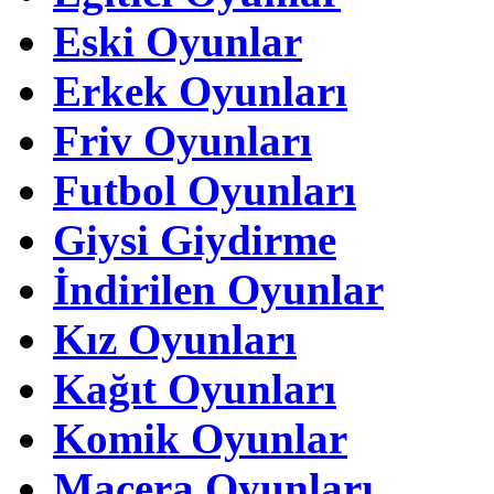
Eski Oyunlar
Erkek Oyunları
Friv Oyunları
Futbol Oyunları
Giysi Giydirme
İndirilen Oyunlar
Kız Oyunları
Kağıt Oyunları
Komik Oyunlar
Macera Oyunları