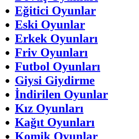
Eğitici Oyunlar
Eski Oyunlar
Erkek Oyunları
Friv Oyunları
Futbol Oyunları
Giysi Giydirme
İndirilen Oyunlar
Kız Oyunları
Kağıt Oyunları
Komik Oyunlar