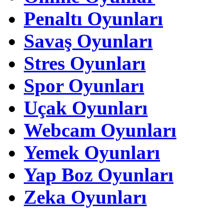
Penaltı Oyunları
Savaş Oyunları
Stres Oyunları
Spor Oyunları
Uçak Oyunları
Webcam Oyunları
Yemek Oyunları
Yap Boz Oyunları
Zeka Oyunları