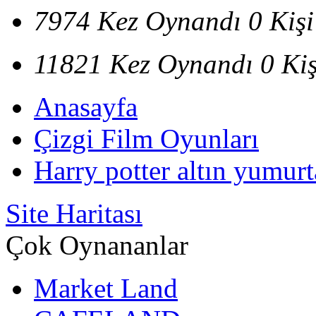
7974 Kez Oynandı
0 Kiş
11821 Kez Oynandı
0 Ki
Anasayfa
Çizgi Film Oyunları
Harry potter altın yumurt
Site Haritası
Çok Oynananlar
Market Land