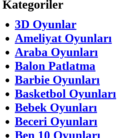
Kategoriler
3D Oyunlar
Ameliyat Oyunları
Araba Oyunları
Balon Patlatma
Barbie Oyunları
Basketbol Oyunları
Bebek Oyunları
Beceri Oyunları
Ben 10 Oyunları