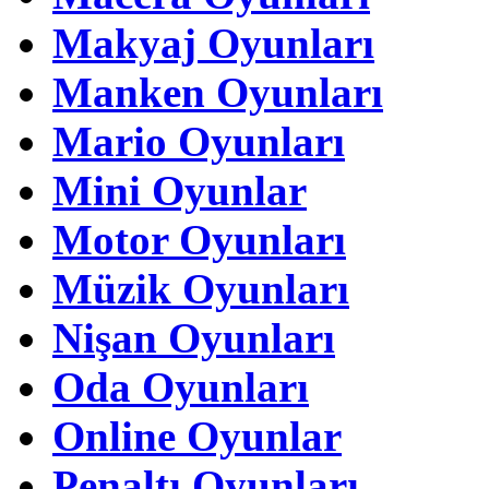
Makyaj Oyunları
Manken Oyunları
Mario Oyunları
Mini Oyunlar
Motor Oyunları
Müzik Oyunları
Nişan Oyunları
Oda Oyunları
Online Oyunlar
Penaltı Oyunları