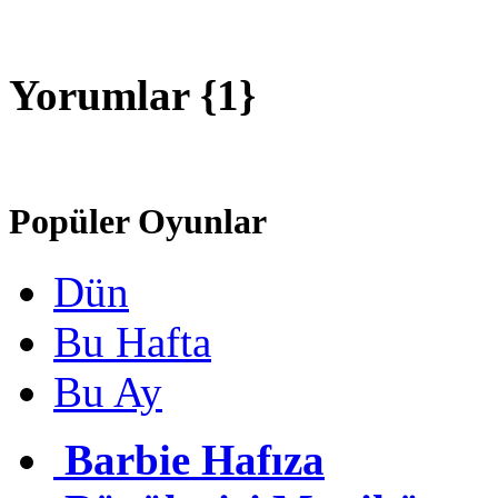
Yorumlar {
1
}
Popüler Oyunlar
Dün
Bu Hafta
Bu Ay
Barbie Hafıza