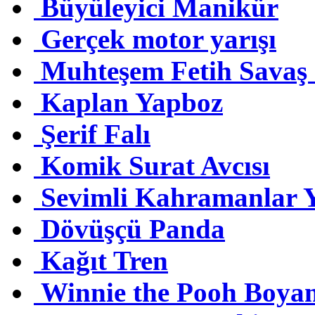
Büyüleyici Manikür
Gerçek motor yarışı
Muhteşem Fetih Savaş
Kaplan Yapboz
Şerif Falı
Komik Surat Avcısı
Sevimli Kahramanlar 
Dövüşçü Panda
Kağıt Tren
Winnie the Pooh Boya