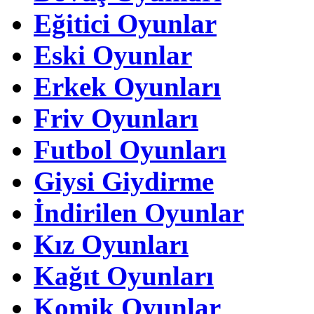
Eğitici Oyunlar
Eski Oyunlar
Erkek Oyunları
Friv Oyunları
Futbol Oyunları
Giysi Giydirme
İndirilen Oyunlar
Kız Oyunları
Kağıt Oyunları
Komik Oyunlar