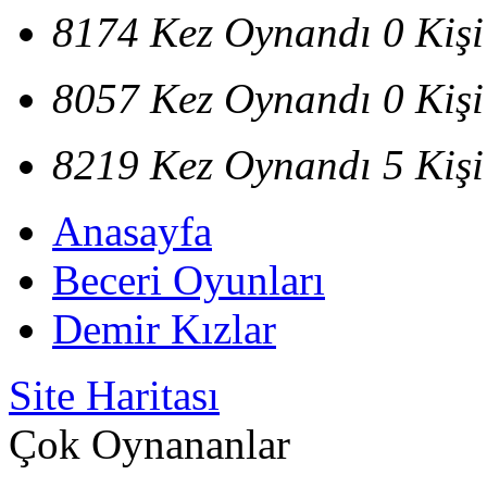
8174 Kez Oynandı
0 Kiş
8057 Kez Oynandı
0 Kiş
8219 Kez Oynandı
5 Kiş
Anasayfa
Beceri Oyunları
Demir Kızlar
Site Haritası
Çok Oynananlar