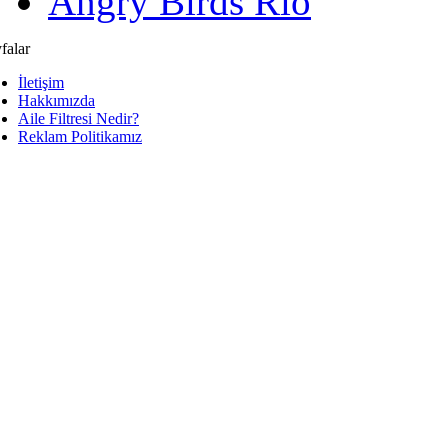
Angry Birds Rio
falar
İletişim
Hakkımızda
Aile Filtresi Nedir?
Reklam Politikamız