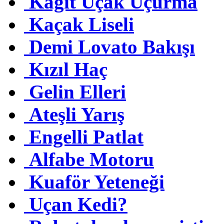
Kağıt Uçak Uçurma
Kaçak Liseli
Demi Lovato Bakışı
Kızıl Haç
Gelin Elleri
Ateşli Yarış
Engelli Patlat
Alfabe Motoru
Kuaför Yeteneği
Uçan Kedi?