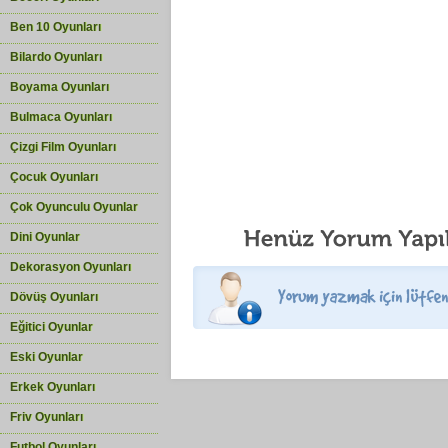
Ben 10 Oyunları
Bilardo Oyunları
Boyama Oyunları
Bulmaca Oyunları
Çizgi Film Oyunları
Çocuk Oyunları
Çok Oyunculu Oyunlar
Dini Oyunlar
Dekorasyon Oyunları
Dövüş Oyunları
Eğitici Oyunlar
Eski Oyunlar
Erkek Oyunları
Friv Oyunları
Futbol Oyunları