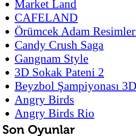
Market Land
CAFELAND
Örümcek Adam Resimler
Candy Crush Saga
Gangnam Style
3D Sokak Pateni 2
Beyzbol Şampiyonası 3
Angry Birds
Angry Birds Rio