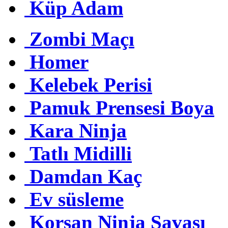
Küp Adam
Zombi Maçı
Homer
Kelebek Perisi
Pamuk Prensesi Boya
Kara Ninja
Tatlı Midilli
Damdan Kaç
Ev süsleme
Korsan Ninja Savaşı