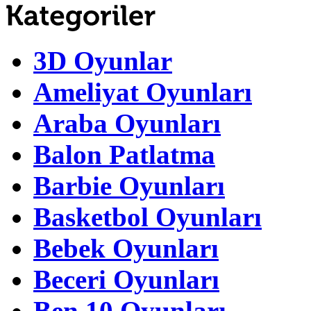
3D Oyunlar
Ameliyat Oyunları
Araba Oyunları
Balon Patlatma
Barbie Oyunları
Basketbol Oyunları
Bebek Oyunları
Beceri Oyunları
Ben 10 Oyunları