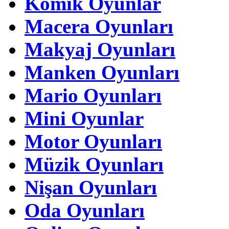
Komik Oyunlar
Macera Oyunları
Makyaj Oyunları
Manken Oyunları
Mario Oyunları
Mini Oyunlar
Motor Oyunları
Müzik Oyunları
Nişan Oyunları
Oda Oyunları