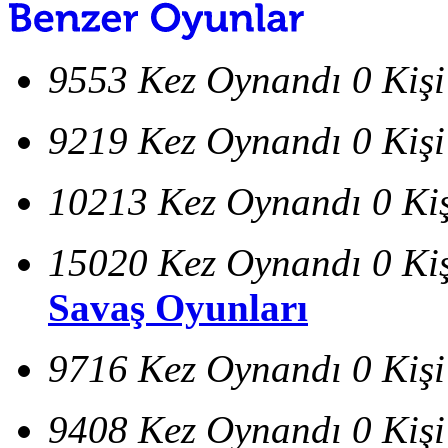
9553 Kez Oynandı
0 Kiş
9219 Kez Oynandı
0 Kiş
10213 Kez Oynandı
0 Ki
15020 Kez Oynandı
0 Ki
Savaş Oyunları
9716 Kez Oynandı
0 Kiş
9408 Kez Oynandı
0 Kiş