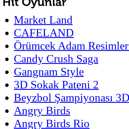
Market Land
CAFELAND
Örümcek Adam Resimler
Candy Crush Saga
Gangnam Style
3D Sokak Pateni 2
Beyzbol Şampiyonası 3
Angry Birds
Angry Birds Rio