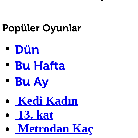
Kedi Kadın
13. kat
Metrodan Kaç