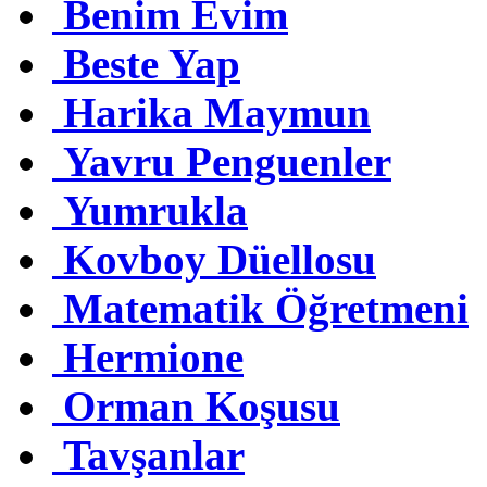
Benim Evim
Beste Yap
Harika Maymun
Yavru Penguenler
Yumrukla
Kovboy Düellosu
Matematik Öğretmeni
Hermione
Orman Koşusu
Tavşanlar