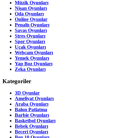
Müzik Oyunları
Nişan Oyunları
Oda Oyunları
Online Oyunlar
Penaltı Oyunları
Savaş Oyunları
Stres Oyunları
Spor Oyunları
Uçak Oyunları
Webcam Oyunları
Yemek Oyunları
Yap Boz Oyunları
Zeka Oyunları
Kategoriler
3D Oyunlar
Ameliyat Oyunları
Araba Oyunları
Balon Patlatma
Barbie Oyunları
Basketbol Oyunları
Bebek Oyunları
Beceri Oyunları
Ben 10 Oyunları