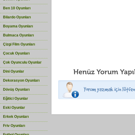
Ben 10 Oyunları
Bilardo Oyunları
Boyama Oyunları
Bulmaca Oyunları
Çizgi Film Oyunları
Çocuk Oyunları
Çok Oyunculu Oyunlar
Dini Oyunlar
Dekorasyon Oyunları
Dövüş Oyunları
Eğitici Oyunlar
Eski Oyunlar
Erkek Oyunları
Friv Oyunları
Futbol Oyunları