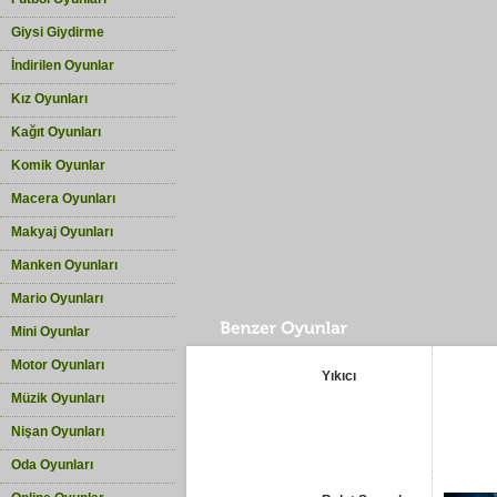
Giysi Giydirme
İndirilen Oyunlar
Kız Oyunları
Kağıt Oyunları
Komik Oyunlar
Macera Oyunları
Makyaj Oyunları
Manken Oyunları
Mario Oyunları
Mini Oyunlar
Motor Oyunları
Yıkıcı
Müzik Oyunları
Nişan Oyunları
Oda Oyunları