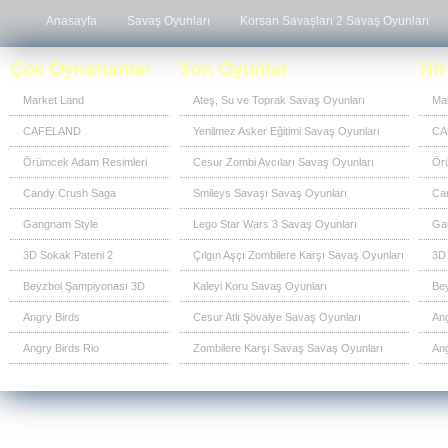
Anasayfa
Savaş Oyunları
Korsan Savaşları 2 Savaş Oyunları
Market Land
Ateş, Su ve Toprak Savaş Oyunları
Ma
CAFELAND
Yenilmez Asker Eğitimi Savaş Oyunları
CA
Örümcek Adam Resimleri
Cesur Zombi Avcıları Savaş Oyunları
Ör
Candy Crush Saga
Smileys Savaşı Savaş Oyunları
Ca
Gangnam Style
Lego Star Wars 3 Savaş Oyunları
Ga
3D Sokak Pateni 2
Çılgın Aşçı Zombilere Karşı Savaş Oyunları
3D 
Beyzbol Şampiyonası 3D
Kaleyi Koru Savaş Oyunları
Be
Angry Birds
Cesur Atlı Şövalye Savaş Oyunları
Ang
Angry Birds Rio
Zombilere Karşı Savaş Savaş Oyunları
Ang