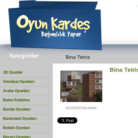
Bina Tetr
3D Oyunlar
Ameliyat Oyunları
Araba Oyunları
Balon Patlatma
31/12/2012'da ekledi.
Barbie Oyunları
Basketbol Oyunları
Bebek Oyunları
Beceri Oyunları