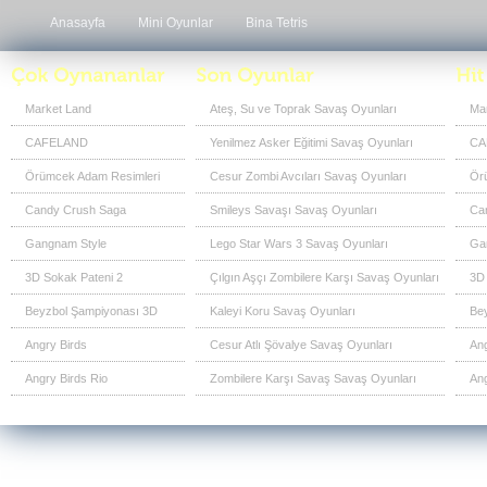
Anasayfa
Mini Oyunlar
Bina Tetris
Market Land
Ateş, Su ve Toprak Savaş Oyunları
Ma
CAFELAND
Yenilmez Asker Eğitimi Savaş Oyunları
CA
Örümcek Adam Resimleri
Cesur Zombi Avcıları Savaş Oyunları
Ör
Candy Crush Saga
Smileys Savaşı Savaş Oyunları
Ca
Gangnam Style
Lego Star Wars 3 Savaş Oyunları
Ga
3D Sokak Pateni 2
Çılgın Aşçı Zombilere Karşı Savaş Oyunları
3D 
Beyzbol Şampiyonası 3D
Kaleyi Koru Savaş Oyunları
Be
Angry Birds
Cesur Atlı Şövalye Savaş Oyunları
Ang
Angry Birds Rio
Zombilere Karşı Savaş Savaş Oyunları
Ang