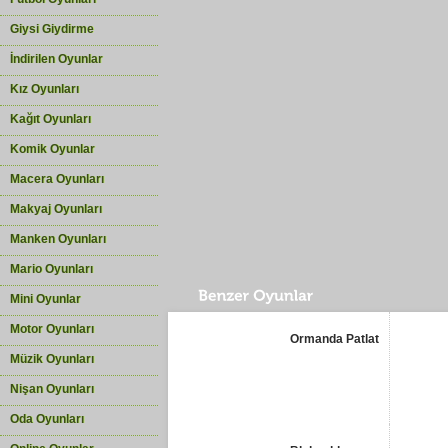
Giysi Giydirme
İndirilen Oyunlar
Kız Oyunları
Kağıt Oyunları
Komik Oyunlar
Macera Oyunları
Makyaj Oyunları
Manken Oyunları
Mario Oyunları
Mini Oyunlar
Motor Oyunları
Ormanda Patlat
Müzik Oyunları
Nişan Oyunları
Oda Oyunları