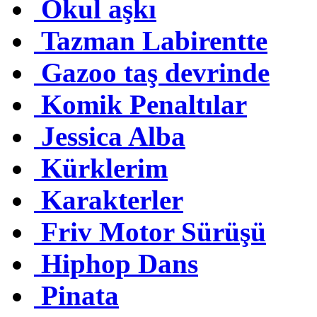
Okul aşkı
Tazman Labirentte
Gazoo taş devrinde
Komik Penaltılar
Jessica Alba
Kürklerim
Karakterler
Friv Motor Sürüşü
Hiphop Dans
Pinata