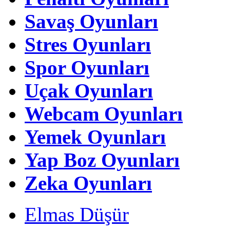
Savaş Oyunları
Stres Oyunları
Spor Oyunları
Uçak Oyunları
Webcam Oyunları
Yemek Oyunları
Yap Boz Oyunları
Zeka Oyunları
Elmas Düşür