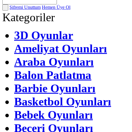
Şifremi Unuttum
Hemen Üye Ol
Kategoriler
3D Oyunlar
Ameliyat Oyunları
Araba Oyunları
Balon Patlatma
Barbie Oyunları
Basketbol Oyunları
Bebek Oyunları
Beceri Oyunları