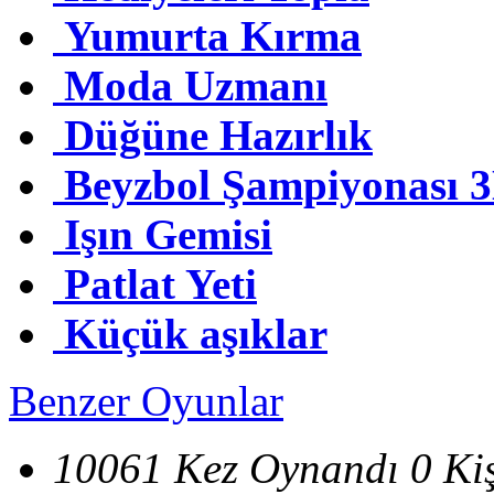
Yumurta Kırma
Moda Uzmanı
Düğüne Hazırlık
Beyzbol Şampiyonası 
Işın Gemisi
Patlat Yeti
Küçük aşıklar
Benzer Oyunlar
10061 Kez Oynandı
0 Ki