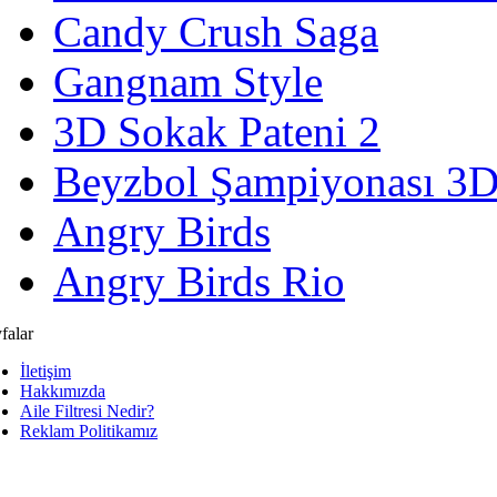
Candy Crush Saga
Gangnam Style
3D Sokak Pateni 2
Beyzbol Şampiyonası 3
Angry Birds
Angry Birds Rio
falar
İletişim
Hakkımızda
Aile Filtresi Nedir?
Reklam Politikamız