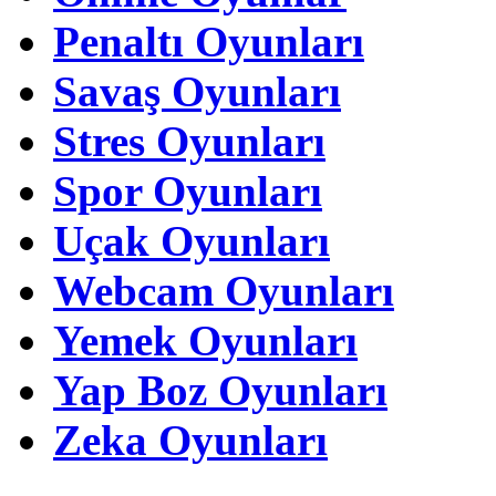
Penaltı Oyunları
Savaş Oyunları
Stres Oyunları
Spor Oyunları
Uçak Oyunları
Webcam Oyunları
Yemek Oyunları
Yap Boz Oyunları
Zeka Oyunları