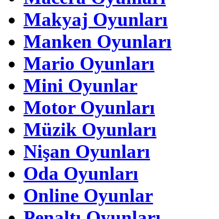
Makyaj Oyunları
Manken Oyunları
Mario Oyunları
Mini Oyunlar
Motor Oyunları
Müzik Oyunları
Nişan Oyunları
Oda Oyunları
Online Oyunlar
Penaltı Oyunları