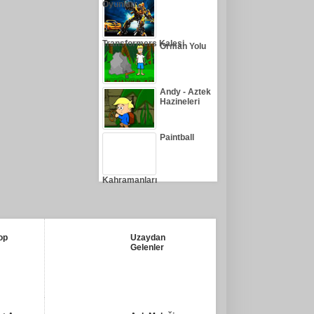
Oyunları
Transformers Kalesi
Orman Yolu
Andy - Aztek
Hazineleri
Paintball
Kahramanları
op
Uzaydan
Gelenler