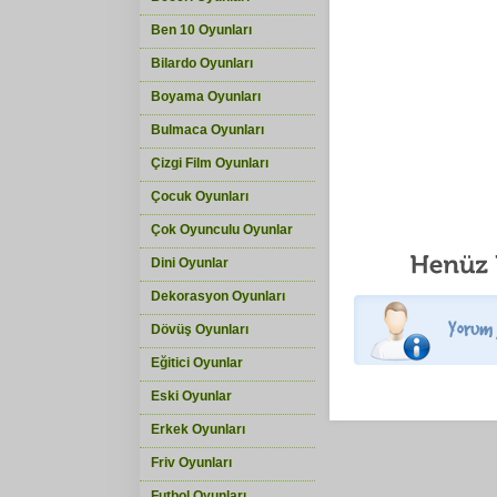
Ben 10 Oyunları
Bilardo Oyunları
Boyama Oyunları
Bulmaca Oyunları
Çizgi Film Oyunları
Çocuk Oyunları
Çok Oyunculu Oyunlar
Dini Oyunlar
Dekorasyon Oyunları
Dövüş Oyunları
Eğitici Oyunlar
Eski Oyunlar
Erkek Oyunları
Friv Oyunları
Futbol Oyunları