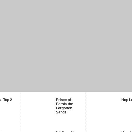
zı Top 2
Prince of
Hop L
Persia the
Forgotten
Sands