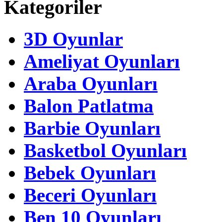
Kategoriler
3D Oyunlar
Ameliyat Oyunları
Araba Oyunları
Balon Patlatma
Barbie Oyunları
Basketbol Oyunları
Bebek Oyunları
Beceri Oyunları
Ben 10 Oyunları