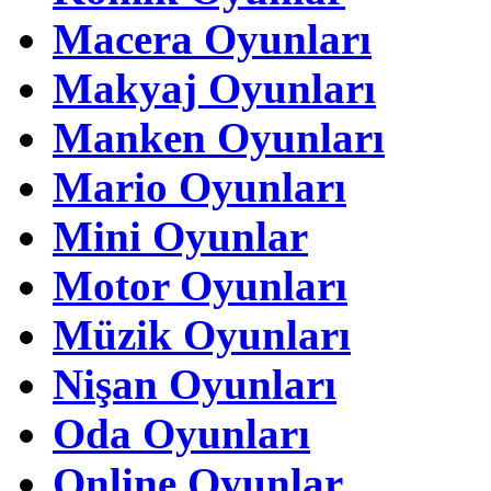
Macera Oyunları
Makyaj Oyunları
Manken Oyunları
Mario Oyunları
Mini Oyunlar
Motor Oyunları
Müzik Oyunları
Nişan Oyunları
Oda Oyunları
Online Oyunlar