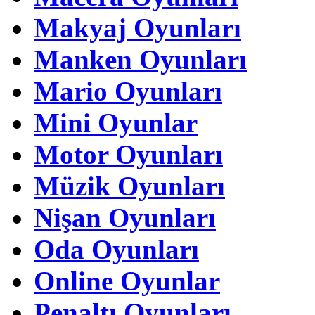
Makyaj Oyunları
Manken Oyunları
Mario Oyunları
Mini Oyunlar
Motor Oyunları
Müzik Oyunları
Nişan Oyunları
Oda Oyunları
Online Oyunlar
Penaltı Oyunları