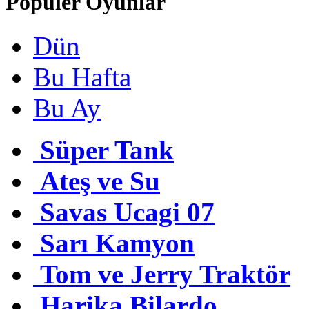
Popüler Oyunlar
Dün
Bu Hafta
Bu Ay
Süper Tank
Ateş ve Su
Savas Ucagi 07
Sarı Kamyon
Tom ve Jerry Traktör
Harika Bilardo