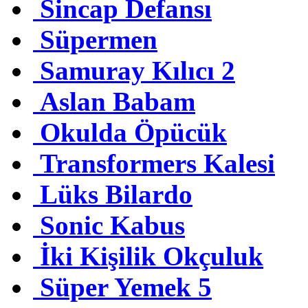
Sincap Defansı
Süpermen
Samuray Kılıcı 2
Aslan Babam
Okulda Öpücük
Transformers Kalesi
Lüks Bilardo
Sonic Kabus
İki Kişilik Okçuluk
Süper Yemek 5