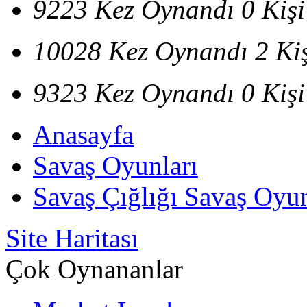
9223 Kez Oynandı
0 Kiş
10028 Kez Oynandı
2 Ki
9323 Kez Oynandı
0 Kiş
Anasayfa
Savaş Oyunları
Savaş Çığlığı Savaş Oyun
Site Haritası
Çok Oynananlar