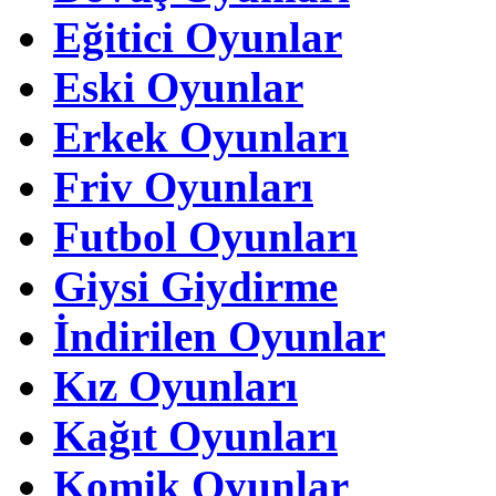
Eğitici Oyunlar
Eski Oyunlar
Erkek Oyunları
Friv Oyunları
Futbol Oyunları
Giysi Giydirme
İndirilen Oyunlar
Kız Oyunları
Kağıt Oyunları
Komik Oyunlar