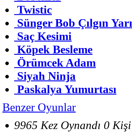
Twistic
Sünger Bob Çılgın Yarı
Saç Kesimi
Köpek Besleme
Örümcek Adam
Siyah Ninja
Paskalya Yumurtası
Benzer Oyunlar
9965 Kez Oynandı
0 Kiş