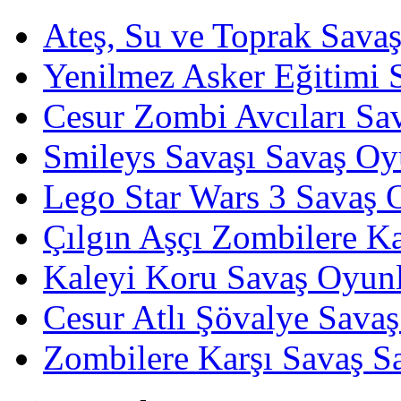
Ateş, Su ve Toprak Sava
Yenilmez Asker Eğitimi 
Cesur Zombi Avcıları Sa
Smileys Savaşı Savaş Oy
Lego Star Wars 3 Savaş 
Çılgın Aşçı Zombilere Ka
Kaleyi Koru Savaş Oyunl
Cesur Atlı Şövalye Savaş
Zombilere Karşı Savaş S