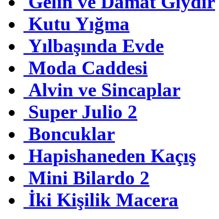
Gelin ve Damat Giydir
Kutu Yığma
Yılbaşında Evde
Moda Caddesi
Alvin ve Sincaplar
Super Julio 2
Boncuklar
Hapishaneden Kaçış
Mini Bilardo 2
İki Kişilik Macera