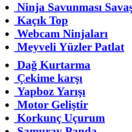
Ninja Savunması Sava
Kaçık Top
Webcam Ninjaları
Meyveli Yüzler Patlat
Dağ Kurtarma
Çekime karşı
Yapboz Yarışı
Motor Geliştir
Korkunç Uçurum
Samuray Panda