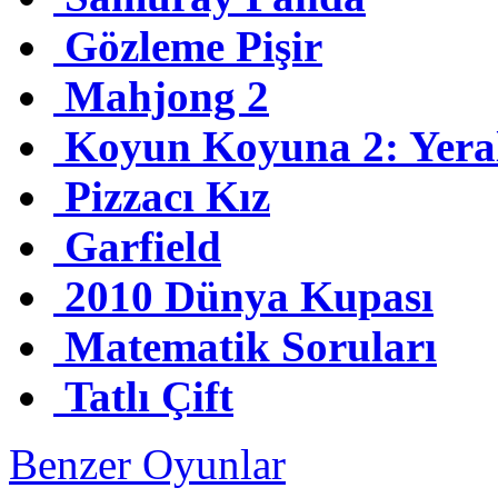
Gözleme Pişir
Mahjong 2
Koyun Koyuna 2: Yeral
Pizzacı Kız
Garfield
2010 Dünya Kupası
Matematik Soruları
Tatlı Çift
Benzer Oyunlar