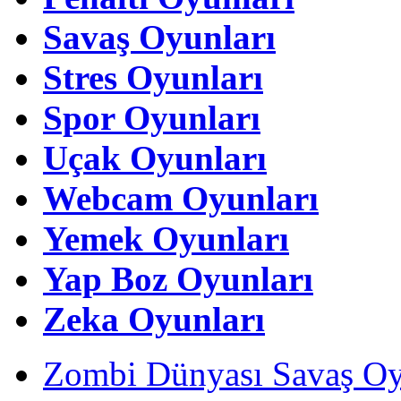
Savaş Oyunları
Stres Oyunları
Spor Oyunları
Uçak Oyunları
Webcam Oyunları
Yemek Oyunları
Yap Boz Oyunları
Zeka Oyunları
Zombi Dünyası Savaş Oy