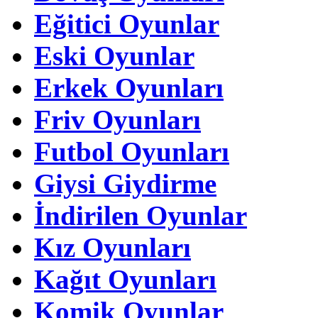
Eğitici Oyunlar
Eski Oyunlar
Erkek Oyunları
Friv Oyunları
Futbol Oyunları
Giysi Giydirme
İndirilen Oyunlar
Kız Oyunları
Kağıt Oyunları
Komik Oyunlar