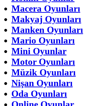
Macera Oyunları
Makyaj Oyunları
Manken Oyunları
Mario Oyunları
Mini Oyunlar
Motor Oyunları
Müzik Oyunları
Nişan Oyunları
Oda Oyunları
Online Oyunlar