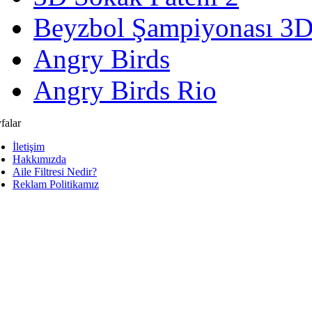
Beyzbol Şampiyonası 3
Angry Birds
Angry Birds Rio
falar
İletişim
Hakkımızda
Aile Filtresi Nedir?
Reklam Politikamız