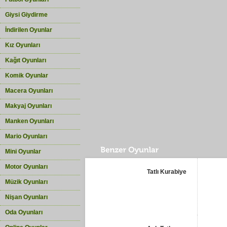
Giysi Giydirme
İndirilen Oyunlar
Kız Oyunları
Kağıt Oyunları
Komik Oyunlar
Macera Oyunları
Makyaj Oyunları
Manken Oyunları
Mario Oyunları
Mini Oyunlar
Motor Oyunları
Tatlı Kurabiye
Müzik Oyunları
Nişan Oyunları
Oda Oyunları