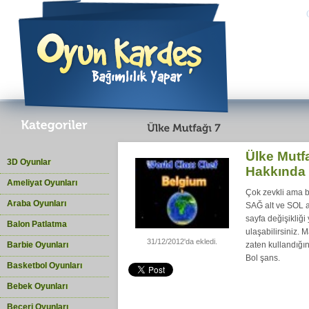
Ülke Mutf
3D Oyunlar
Hakkında
Ameliyat Oyunları
Çok zevkli ama bi
Araba Oyunları
SAĞ alt ve SOL a
sayfa değişikliğ
Balon Patlatma
ulaşabilirsiniz. 
31/12/2012'da ekledi.
Barbie Oyunları
zaten kullandığın
Bol şans.
Basketbol Oyunları
Bebek Oyunları
Beceri Oyunları