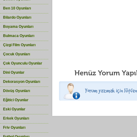
Ben 10 Oyunları
Bilardo Oyunları
Boyama Oyunları
Bulmaca Oyunları
Çizgi Film Oyunları
Çocuk Oyunları
Çok Oyunculu Oyunlar
Dini Oyunlar
Dekorasyon Oyunları
Dövüş Oyunları
Eğitici Oyunlar
Eski Oyunlar
Erkek Oyunları
Friv Oyunları
Futbol Oyunları