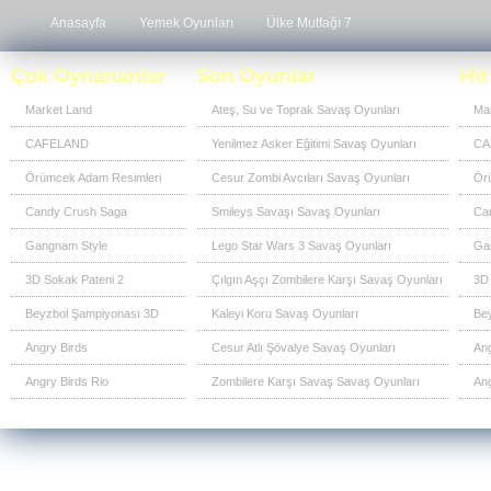
Anasayfa
Yemek Oyunları
Ülke Mutfağı 7
Market Land
Ateş, Su ve Toprak Savaş Oyunları
Ma
CAFELAND
Yenilmez Asker Eğitimi Savaş Oyunları
CA
Örümcek Adam Resimleri
Cesur Zombi Avcıları Savaş Oyunları
Ör
Candy Crush Saga
Smileys Savaşı Savaş Oyunları
Ca
Gangnam Style
Lego Star Wars 3 Savaş Oyunları
Ga
3D Sokak Pateni 2
Çılgın Aşçı Zombilere Karşı Savaş Oyunları
3D 
Beyzbol Şampiyonası 3D
Kaleyi Koru Savaş Oyunları
Be
Angry Birds
Cesur Atlı Şövalye Savaş Oyunları
Ang
Angry Birds Rio
Zombilere Karşı Savaş Savaş Oyunları
Ang