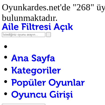
Oyunkardes.net'de
"268"
üy
bulunmaktadır.