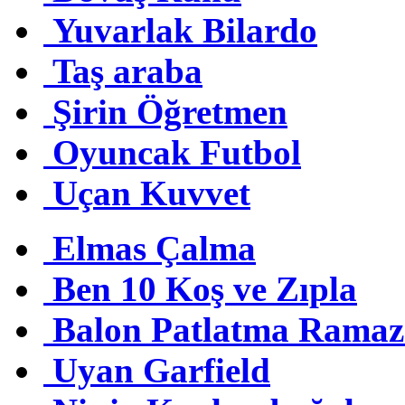
Yuvarlak Bilardo
Taş araba
Şirin Öğretmen
Oyuncak Futbol
Uçan Kuvvet
Elmas Çalma
Ben 10 Koş ve Zıpla
Balon Patlatma Rama
Uyan Garfield