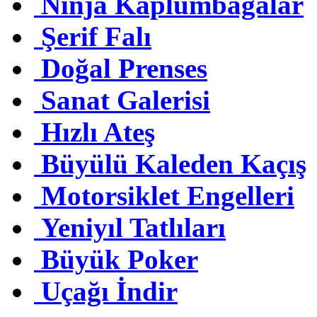
Ninja Kaplumbağalar
Şerif Falı
Doğal Prenses
Sanat Galerisi
Hızlı Ateş
Büyülü Kaleden Kaçış
Motorsiklet Engelleri
Yeniyıl Tatlıları
Büyük Poker
Uçağı İndir