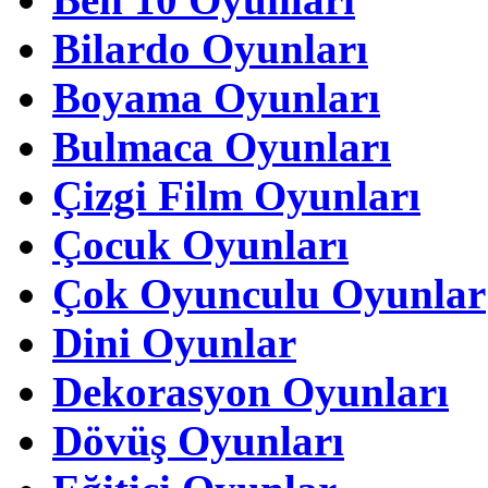
Bilardo Oyunları
Boyama Oyunları
Bulmaca Oyunları
Çizgi Film Oyunları
Çocuk Oyunları
Çok Oyunculu Oyunlar
Dini Oyunlar
Dekorasyon Oyunları
Dövüş Oyunları