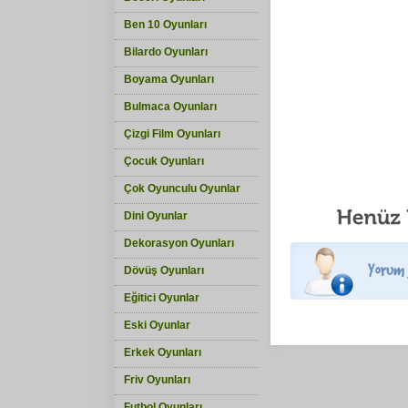
Ben 10 Oyunları
Bilardo Oyunları
Boyama Oyunları
Bulmaca Oyunları
Çizgi Film Oyunları
Çocuk Oyunları
Çok Oyunculu Oyunlar
Dini Oyunlar
Dekorasyon Oyunları
Dövüş Oyunları
Eğitici Oyunlar
Eski Oyunlar
Erkek Oyunları
Friv Oyunları
Futbol Oyunları