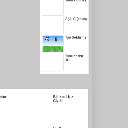
Yakıcı Güneş
Aşk Yağmuru
Top Sektirme
Tank Yarışı
3D
eler
Bisikletli Kız
Giydir