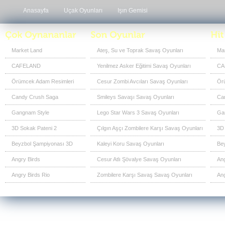
Anasayfa
Uçak Oyunları
Işın Gemisi
Market Land
Ateş, Su ve Toprak Savaş Oyunları
Ma
CAFELAND
Yenilmez Asker Eğitimi Savaş Oyunları
CA
Örümcek Adam Resimleri
Cesur Zombi Avcıları Savaş Oyunları
Ör
Candy Crush Saga
Smileys Savaşı Savaş Oyunları
Ca
Gangnam Style
Lego Star Wars 3 Savaş Oyunları
Ga
3D Sokak Pateni 2
Çılgın Aşçı Zombilere Karşı Savaş Oyunları
3D 
Beyzbol Şampiyonası 3D
Kaleyi Koru Savaş Oyunları
Be
Angry Birds
Cesur Atlı Şövalye Savaş Oyunları
Ang
Angry Birds Rio
Zombilere Karşı Savaş Savaş Oyunları
Ang