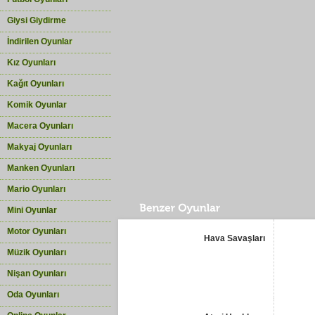
Giysi Giydirme
İndirilen Oyunlar
Kız Oyunları
Kağıt Oyunları
Komik Oyunlar
Macera Oyunları
Makyaj Oyunları
Manken Oyunları
Mario Oyunları
Mini Oyunlar
Motor Oyunları
Hava Savaşları
Müzik Oyunları
Nişan Oyunları
Oda Oyunları