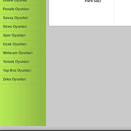
Online Oyunlar
Parti Saçı
Penaltı Oyunları
Savaş Oyunları
Stres Oyunları
Spor Oyunları
Uçak Oyunları
Webcam Oyunları
Yemek Oyunları
Yap Boz Oyunları
Zeka Oyunları