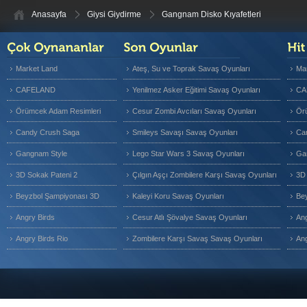
Anasayfa
Giysi Giydirme
Gangnam Disko Kıyafetleri
Market Land
Ateş, Su ve Toprak Savaş Oyunları
Ma
CAFELAND
Yenilmez Asker Eğitimi Savaş Oyunları
CA
Örümcek Adam Resimleri
Cesur Zombi Avcıları Savaş Oyunları
Ör
Candy Crush Saga
Smileys Savaşı Savaş Oyunları
Ca
Gangnam Style
Lego Star Wars 3 Savaş Oyunları
Ga
3D Sokak Pateni 2
Çılgın Aşçı Zombilere Karşı Savaş Oyunları
3D 
Beyzbol Şampiyonası 3D
Kaleyi Koru Savaş Oyunları
Be
Angry Birds
Cesur Atlı Şövalye Savaş Oyunları
Ang
Angry Birds Rio
Zombilere Karşı Savaş Savaş Oyunları
Ang