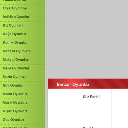
Giysi Giydirme
İndirilen Oyunlar
Kız Oyunları
Kağıt Oyunları
Komik Oyunlar
Macera Oyunları
Makyaj Oyunları
Manken Oyunları
Mario Oyunları
Mini Oyunlar
Motor Oyunları
Güz Perisi
Müzik Oyunları
Nişan Oyunları
Oda Oyunları