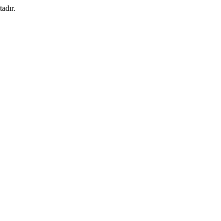
adır.