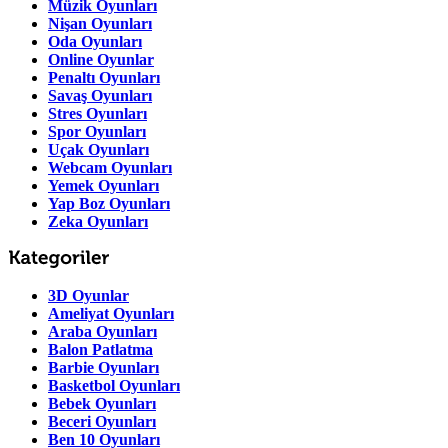
Müzik Oyunları
Nişan Oyunları
Oda Oyunları
Online Oyunlar
Penaltı Oyunları
Savaş Oyunları
Stres Oyunları
Spor Oyunları
Uçak Oyunları
Webcam Oyunları
Yemek Oyunları
Yap Boz Oyunları
Zeka Oyunları
3D Oyunlar
Ameliyat Oyunları
Araba Oyunları
Balon Patlatma
Barbie Oyunları
Basketbol Oyunları
Bebek Oyunları
Beceri Oyunları
Ben 10 Oyunları