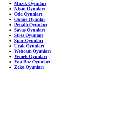
Müzik Oyunları
Nişan Oyunları
Oda Oyunları
Online Oyunlar
Penaltı Oyunları
Savaş Oyunları
Stres Oyunları
Spor Oyunları
Uçak Oyunları
Webcam Oyunları
Yemek Oyunları
Yap Boz Oyunları
Zeka Oyunları