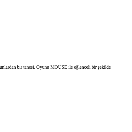
yunlardan bir tanesi. Oyunu MOUSE ile eğlenceli bir şekilde