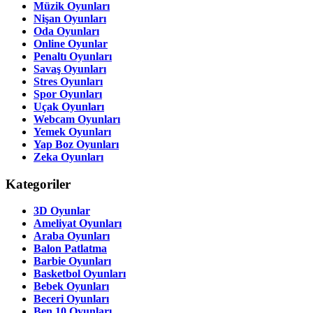
Müzik Oyunları
Nişan Oyunları
Oda Oyunları
Online Oyunlar
Penaltı Oyunları
Savaş Oyunları
Stres Oyunları
Spor Oyunları
Uçak Oyunları
Webcam Oyunları
Yemek Oyunları
Yap Boz Oyunları
Zeka Oyunları
Kategoriler
3D Oyunlar
Ameliyat Oyunları
Araba Oyunları
Balon Patlatma
Barbie Oyunları
Basketbol Oyunları
Bebek Oyunları
Beceri Oyunları
Ben 10 Oyunları