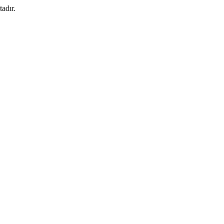
adır.