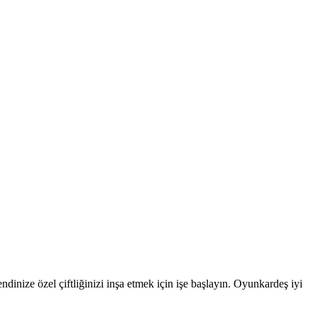
endinize özel çiftliğinizi inşa etmek için işe başlayın. Oyunkardeş iyi