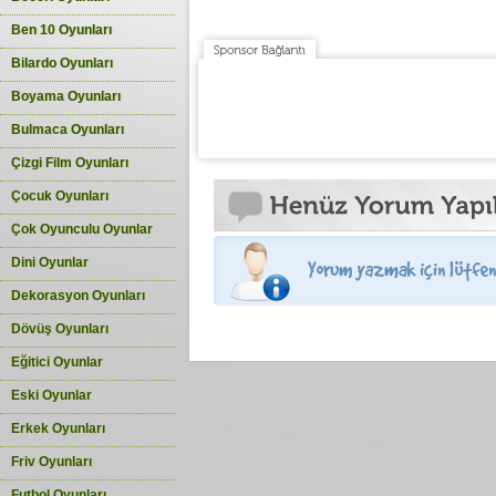
Ben 10 Oyunları
Bilardo Oyunları
Boyama Oyunları
Bulmaca Oyunları
Çizgi Film Oyunları
Çocuk Oyunları
Çok Oyunculu Oyunlar
Dini Oyunlar
Dekorasyon Oyunları
Dövüş Oyunları
Eğitici Oyunlar
Eski Oyunlar
Erkek Oyunları
Friv Oyunları
Futbol Oyunları