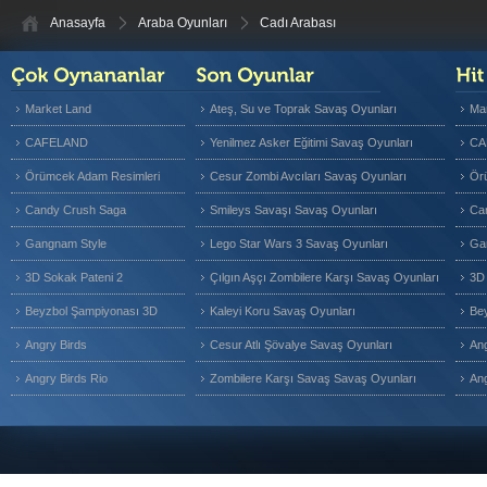
Anasayfa
Araba Oyunları
Cadı Arabası
Market Land
Ateş, Su ve Toprak Savaş Oyunları
Ma
CAFELAND
Yenilmez Asker Eğitimi Savaş Oyunları
CA
Örümcek Adam Resimleri
Cesur Zombi Avcıları Savaş Oyunları
Ör
Candy Crush Saga
Smileys Savaşı Savaş Oyunları
Ca
Gangnam Style
Lego Star Wars 3 Savaş Oyunları
Ga
3D Sokak Pateni 2
Çılgın Aşçı Zombilere Karşı Savaş Oyunları
3D 
Beyzbol Şampiyonası 3D
Kaleyi Koru Savaş Oyunları
Be
Angry Birds
Cesur Atlı Şövalye Savaş Oyunları
Ang
Angry Birds Rio
Zombilere Karşı Savaş Savaş Oyunları
Ang