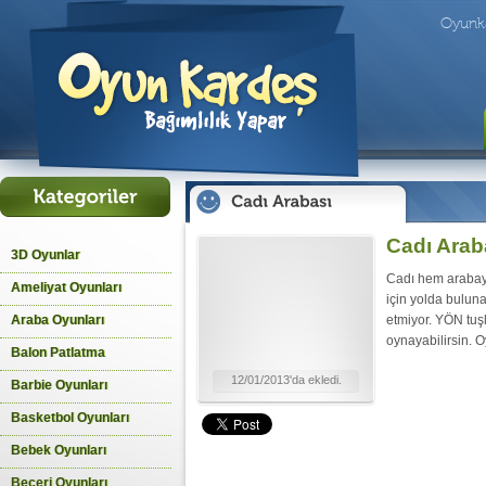
Oyunk
Cadı Arab
3D Oyunlar
Cadı hem araba
Ameliyat Oyunları
için yolda bulun
Araba Oyunları
etmiyor. YÖN tuş
oynayabilirsin. O
Balon Patlatma
12/01/2013'da ekledi.
Barbie Oyunları
Basketbol Oyunları
Bebek Oyunları
Beceri Oyunları