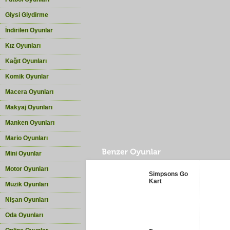
Giysi Giydirme
İndirilen Oyunlar
Kız Oyunları
Kağıt Oyunları
Komik Oyunlar
Macera Oyunları
Makyaj Oyunları
Manken Oyunları
Mario Oyunları
Mini Oyunlar
Motor Oyunları
Simpsons Go
Kart
Müzik Oyunları
Nişan Oyunları
Oda Oyunları