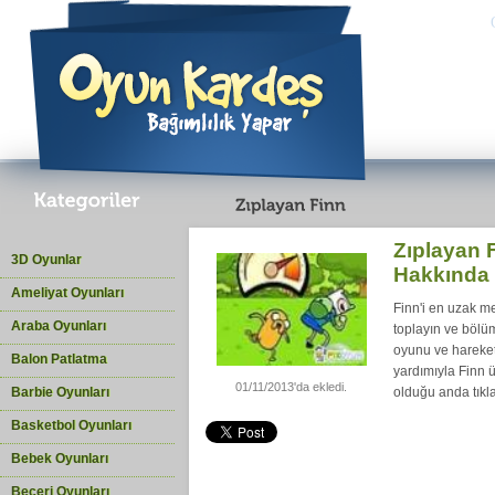
Zıplayan 
3D Oyunlar
Hakkında
Ameliyat Oyunları
Finn'i en uzak m
Araba Oyunları
toplayın ve bölü
oyunu ve hareketl
Balon Patlatma
yardımıyla Finn 
01/11/2013'da ekledi.
Barbie Oyunları
olduğu anda tıkl
Basketbol Oyunları
Bebek Oyunları
Beceri Oyunları