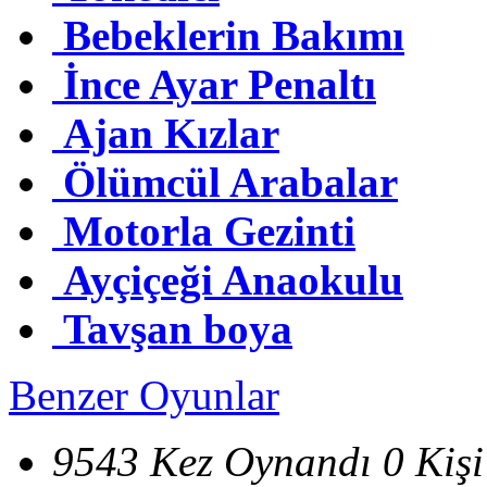
Bebeklerin Bakımı
İnce Ayar Penaltı
Ajan Kızlar
Ölümcül Arabalar
Motorla Gezinti
Ayçiçeği Anaokulu
Tavşan boya
Benzer Oyunlar
9543 Kez Oynandı
0 Kiş