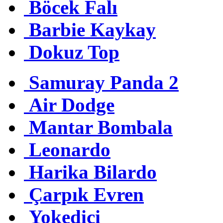
Böcek Falı
Barbie Kaykay
Dokuz Top
Samuray Panda 2
Air Dodge
Mantar Bombala
Leonardo
Harika Bilardo
Çarpık Evren
Yokedici