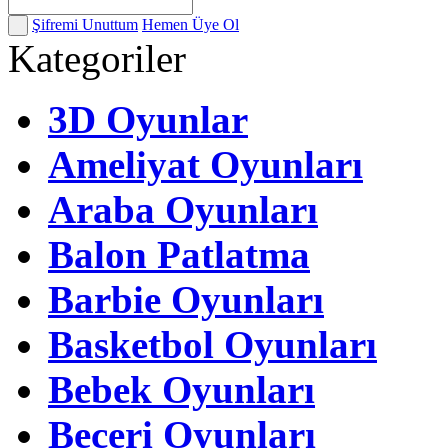
Şifremi Unuttum
Hemen Üye Ol
Kategoriler
3D Oyunlar
Ameliyat Oyunları
Araba Oyunları
Balon Patlatma
Barbie Oyunları
Basketbol Oyunları
Bebek Oyunları
Beceri Oyunları