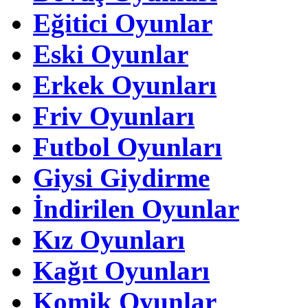
Eğitici Oyunlar
Eski Oyunlar
Erkek Oyunları
Friv Oyunları
Futbol Oyunları
Giysi Giydirme
İndirilen Oyunlar
Kız Oyunları
Kağıt Oyunları
Komik Oyunlar