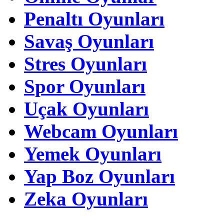
Penaltı Oyunları
Savaş Oyunları
Stres Oyunları
Spor Oyunları
Uçak Oyunları
Webcam Oyunları
Yemek Oyunları
Yap Boz Oyunları
Zeka Oyunları