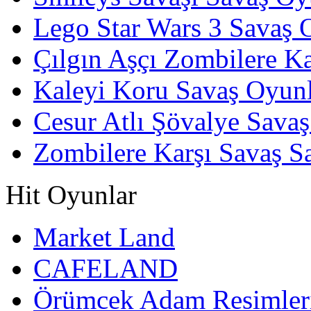
Lego Star Wars 3 Savaş 
Çılgın Aşçı Zombilere Ka
Kaleyi Koru Savaş Oyunl
Cesur Atlı Şövalye Savaş
Zombilere Karşı Savaş S
Hit Oyunlar
Market Land
CAFELAND
Örümcek Adam Resimler