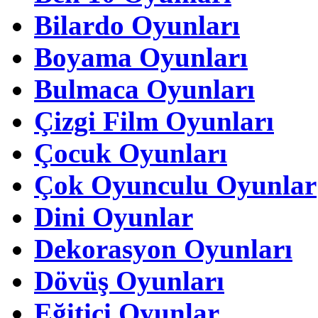
Bilardo Oyunları
Boyama Oyunları
Bulmaca Oyunları
Çizgi Film Oyunları
Çocuk Oyunları
Çok Oyunculu Oyunlar
Dini Oyunlar
Dekorasyon Oyunları
Dövüş Oyunları
Eğitici Oyunlar