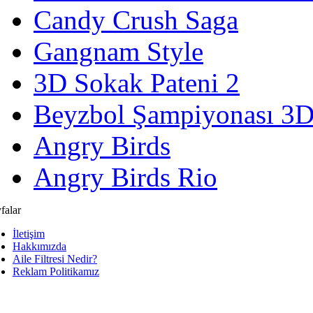
Candy Crush Saga
Gangnam Style
3D Sokak Pateni 2
Beyzbol Şampiyonası 3
Angry Birds
Angry Birds Rio
falar
İletişim
Hakkımızda
Aile Filtresi Nedir?
Reklam Politikamız