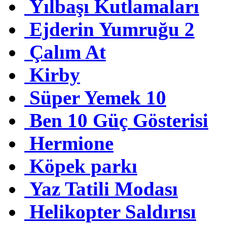
Yılbaşı Kutlamaları
Ejderin Yumruğu 2
Çalım At
Kirby
Süper Yemek 10
Ben 10 Güç Gösterisi
Hermione
Köpek parkı
Yaz Tatili Modası
Helikopter Saldırısı