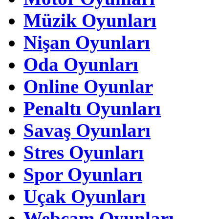
Müzik Oyunları
Nişan Oyunları
Oda Oyunları
Online Oyunlar
Penaltı Oyunları
Savaş Oyunları
Stres Oyunları
Spor Oyunları
Uçak Oyunları
Webcam Oyunları