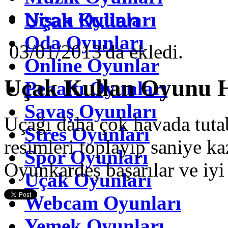
Nişan Oyunları
Oda Oyunları
03/01/2013'da ekledi.
Online Oyunlar
Uçak Kullan Oyunu 
Penaltı Oyunları
Savaş Oyunları
Uçağı daha çok havada tuta
Stres Oyunları
resimleri toplayıp saniye k
Spor Oyunları
Oyunkardeş başarılar ve iyi 
Uçak Oyunları
Webcam Oyunları
Yemek Oyunları