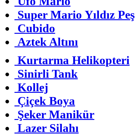
Ufo Mario
Super Mario Yıldız Peş
Cubido
Aztek Altını
Kurtarma Helikopteri
Sinirli Tank
Kollej
Çiçek Boya
Şeker Manikür
Lazer Silahı