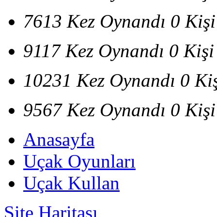
7613 Kez Oynandı
0 Kiş
9117 Kez Oynandı
0 Kişi
10231 Kez Oynandı
0 Ki
9567 Kez Oynandı
0 Kiş
Anasayfa
Uçak Oyunları
Uçak Kullan
Site Haritası