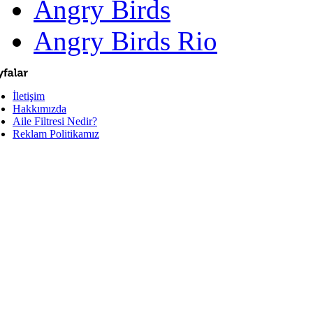
Angry Birds
Angry Birds Rio
İletişim
Hakkımızda
Aile Filtresi Nedir?
Reklam Politikamız