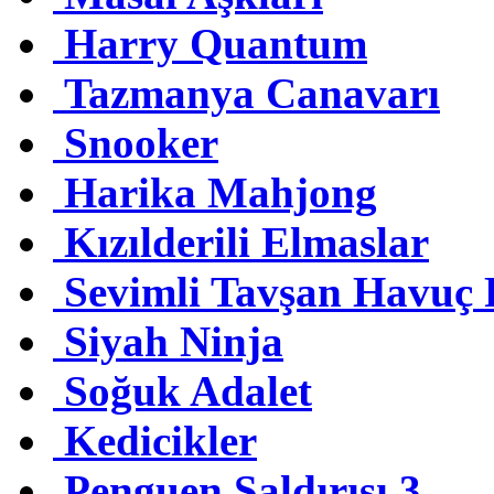
Harry Quantum
Tazmanya Canavarı
Snooker
Harika Mahjong
Kızılderili Elmaslar
Sevimli Tavşan Havuç 
Siyah Ninja
Soğuk Adalet
Kedicikler
Penguen Saldırısı 3