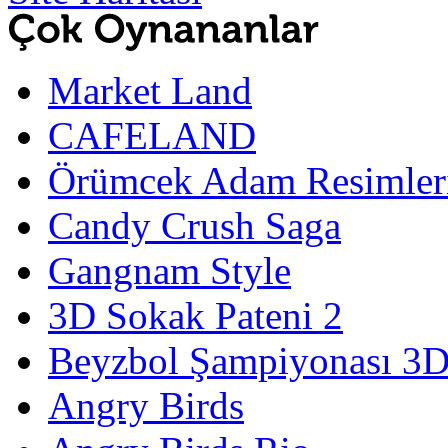
Market Land
CAFELAND
Örümcek Adam Resimler
Candy Crush Saga
Gangnam Style
3D Sokak Pateni 2
Beyzbol Şampiyonası 3
Angry Birds