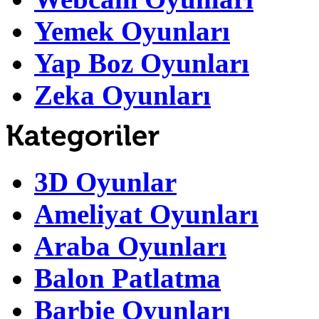
Yemek Oyunları
Yap Boz Oyunları
Zeka Oyunları
3D Oyunlar
Ameliyat Oyunları
Araba Oyunları
Balon Patlatma
Barbie Oyunları