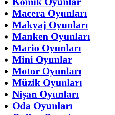
Komik Oyunlar
Macera Oyunları
Makyaj Oyunları
Manken Oyunları
Mario Oyunları
Mini Oyunlar
Motor Oyunları
Müzik Oyunları
Nişan Oyunları
Oda Oyunları