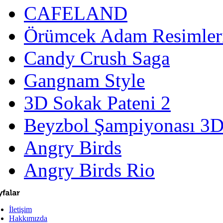
CAFELAND
Örümcek Adam Resimler
Candy Crush Saga
Gangnam Style
3D Sokak Pateni 2
Beyzbol Şampiyonası 3
Angry Birds
Angry Birds Rio
İletişim
Hakkımızda