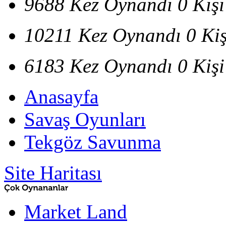
9688 Kez Oynandı
0 Kiş
10211 Kez Oynandı
0 Ki
6183 Kez Oynandı
0 Kiş
Anasayfa
Savaş Oyunları
Tekgöz Savunma
Site Haritası
Market Land