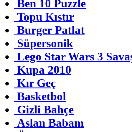
Ben 10 Puzzle
Topu Kıstır
Burger Patlat
Süpersonik
Lego Star Wars 3 Sava
Kupa 2010
Kır Geç
Basketbol
Gizli Bahçe
Aslan Babam