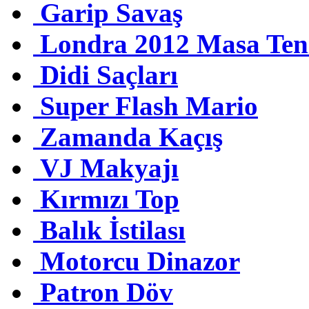
Garip Savaş
Londra 2012 Masa Teni
Didi Saçları
Super Flash Mario
Zamanda Kaçış
VJ Makyajı
Kırmızı Top
Balık İstilası
Motorcu Dinazor
Patron Döv