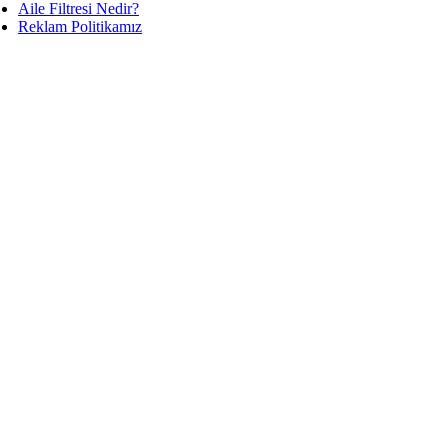
Aile Filtresi Nedir?
Reklam Politikamız