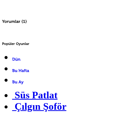
Süs Patlat
Çılgın Şoför