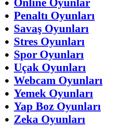
Online Oyunlar
Penaltı Oyunları
Savaş Oyunları
Stres Oyunları
Spor Oyunları
Uçak Oyunları
Webcam Oyunları
Yemek Oyunları
Yap Boz Oyunları
Zeka Oyunları