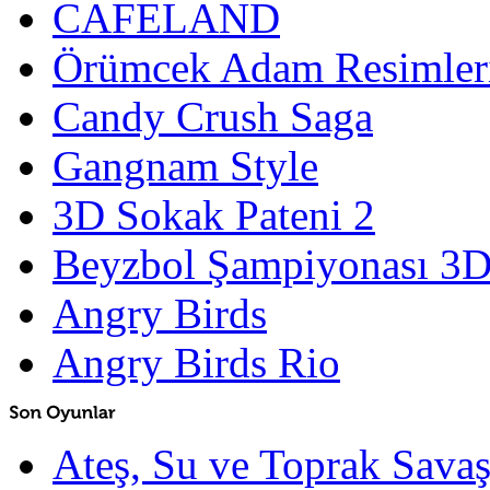
CAFELAND
Örümcek Adam Resimler
Candy Crush Saga
Gangnam Style
3D Sokak Pateni 2
Beyzbol Şampiyonası 3
Angry Birds
Angry Birds Rio
Ateş, Su ve Toprak Sava