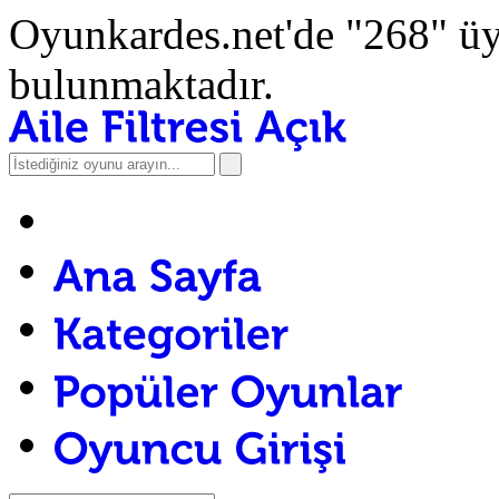
Oyunkardes.net'de
"268"
üy
bulunmaktadır.