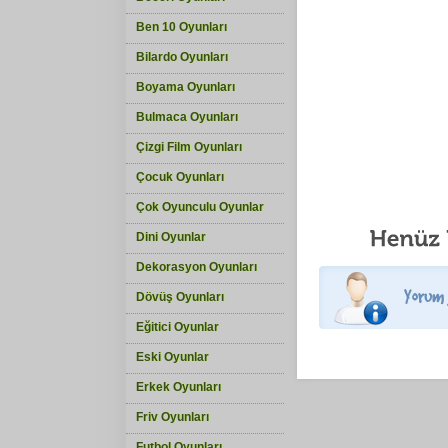
Ben 10 Oyunları
Bilardo Oyunları
Boyama Oyunları
Bulmaca Oyunları
Çizgi Film Oyunları
Çocuk Oyunları
Çok Oyunculu Oyunlar
Dini Oyunlar
Dekorasyon Oyunları
Dövüş Oyunları
Eğitici Oyunlar
Eski Oyunlar
Erkek Oyunları
Friv Oyunları
Futbol Oyunları