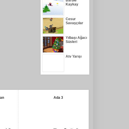
Barbie
Kaykay
Cesur
Savaşçılar
Yılbaşı Ağacı
Süsleri
Atv Yarışı
kan
Ada 3