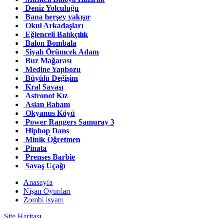
Deniz Yolculuğu
Bana herşey yakışır
Okul Arkadaşları
Eğlenceli Balıkçılık
Balon Bombala
Siyah Örümcek Adam
Buz Mağarası
Medine Yapbozu
Büyülü Değişim
Kral Savaşı
Astronot Kız
Aslan Babam
Okyanus Köyü
Power Rangers Samuray 3
Hiphop Dans
Minik Öğretmen
Pinata
Prenses Barbie
Savaş Uçağı
Anasayfa
Nişan Oyunları
Zombi isyanı
Site Haritası