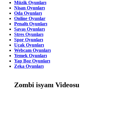
Müzik Oyunları
Nişan Oyunları
Oda Oyunları
Online Oyunlar
Penaltı Oyunları
Savaş Oyunları
Stres Oyunları
Spor Oyunları
Uçak Oyunları
Webcam Oyunları
Yemek Oyunları
Yap Boz Oyunları
Zeka Oyunları
Zombi isyanı Videosu