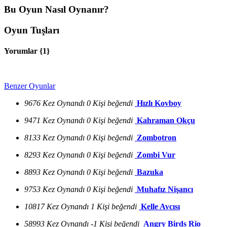
Bu Oyun Nasıl Oynanır?
Oyun Tuşları
Yorumlar {
1
}
Benzer Oyunlar
9676 Kez Oynandı
0 Kişi beğendi
Hızlı Kovboy
9471 Kez Oynandı
0 Kişi beğendi
Kahraman Okçu
8133 Kez Oynandı
0 Kişi beğendi
Zombotron
8293 Kez Oynandı
0 Kişi beğendi
Zombi Vur
8893 Kez Oynandı
0 Kişi beğendi
Bazuka
9753 Kez Oynandı
0 Kişi beğendi
Muhafız Nişancı
10817 Kez Oynandı
1 Kişi beğendi
Kelle Avcısı
58993 Kez Oynandı
-1 Kişi beğendi
Angry Birds Rio