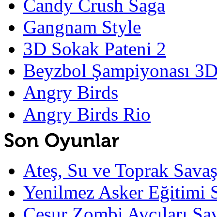
Candy Crush Saga
Gangnam Style
3D Sokak Pateni 2
Beyzbol Şampiyonası 3
Angry Birds
Angry Birds Rio
Ateş, Su ve Toprak Sava
Yenilmez Asker Eğitimi 
Cesur Zombi Avcıları Sa