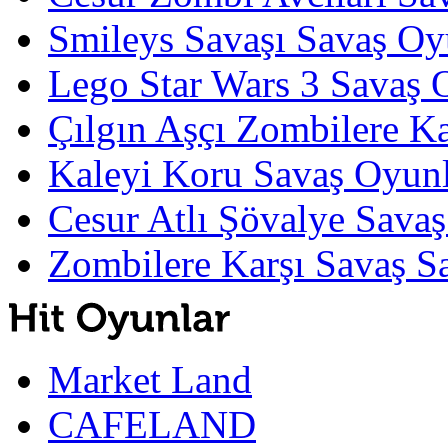
Smileys Savaşı Savaş Oy
Lego Star Wars 3 Savaş 
Çılgın Aşçı Zombilere Ka
Kaleyi Koru Savaş Oyunl
Cesur Atlı Şövalye Savaş
Zombilere Karşı Savaş S
Market Land
CAFELAND