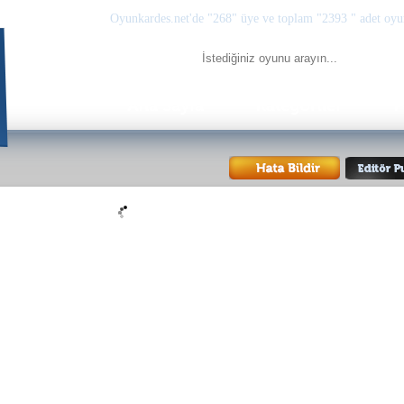
Oyunkardes.net'de
"268"
üye ve toplam
"2393 "
adet oyu