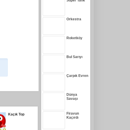
Süper Tank
Orkestra
Roketköy
Bul Sarıyı
Çarpık Evren
Dünya
Savaşı
Firavun
Kaçık Top
Kaçırdı