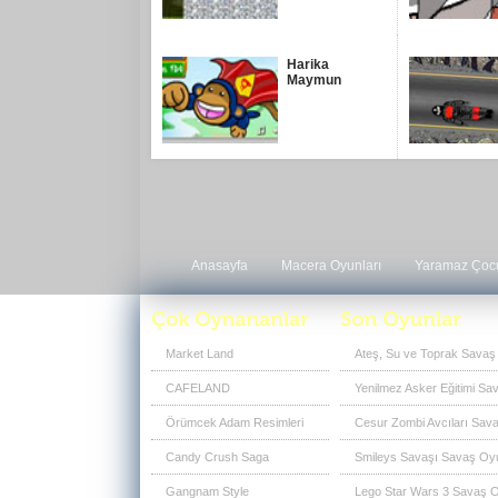
Harika
Maymun
Anasayfa
Macera Oyunları
Yaramaz Çoc
Market Land
Ateş, Su ve Toprak Savaş
CAFELAND
Yenilmez Asker Eğitimi Sa
Örümcek Adam Resimleri
Cesur Zombi Avcıları Sava
Candy Crush Saga
Smileys Savaşı Savaş Oyu
Gangnam Style
Lego Star Wars 3 Savaş O