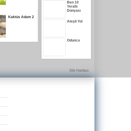
Ben 10
Yeraltı
Dünyası
Kaktüs Adam 2
Ateşli Yol
Oduncu
Site Haritası