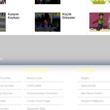
Kanyon
Küçük
Kaykayı
Dünyalar
uk
 Oyunları
Market Land
İletişim
vaş Oyunları
CAFELAND
Hakkımızda
ş Oyunları
Örümcek Adam Resimleri
Aile Filtresi Nedir?
nları
Candy Crush Saga
Reklam Politikamız
yunları
Gangnam Style