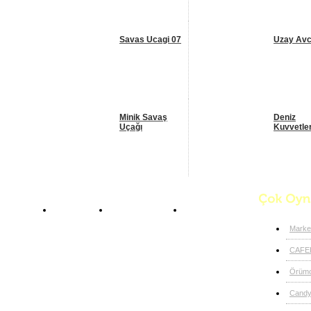
Savas Ucagi 07
Uzay Avc
Minik Savaş
Deniz
Uçağı
Kuvvetler
Anasayfa
Uçak Oyunları
Uzay Savaşı
Marke
CAFE
Örümc
Candy