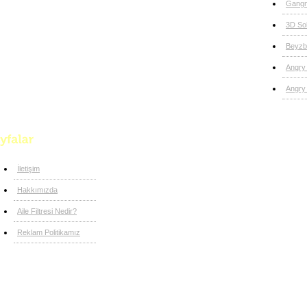
Gangn
3D So
Beyzb
Angry
Angry 
İletişim
Hakkımızda
Aile Filtresi Nedir?
Reklam Politikamız