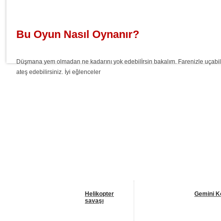
Bu Oyun Nasıl Oynanır?
Düşmana yem olmadan ne kadarını yok edebilİrsin bakalım. Farenizle uçabili
ateş edebilirsiniz. İyi eğlenceler
Helikopter
Gemini K
savaşı