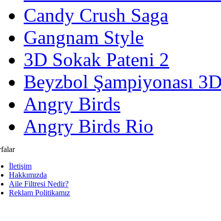
Candy Crush Saga
Gangnam Style
3D Sokak Pateni 2
Beyzbol Şampiyonası 3
Angry Birds
Angry Birds Rio
falar
İletişim
Hakkımızda
Aile Filtresi Nedir?
Reklam Politikamız