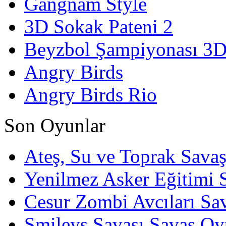
Gangnam Style
3D Sokak Pateni 2
Beyzbol Şampiyonası 3
Angry Birds
Angry Birds Rio
Son Oyunlar
Ateş, Su ve Toprak Sava
Yenilmez Asker Eğitimi 
Cesur Zombi Avcıları Sa
Smileys Savaşı Savaş Oy