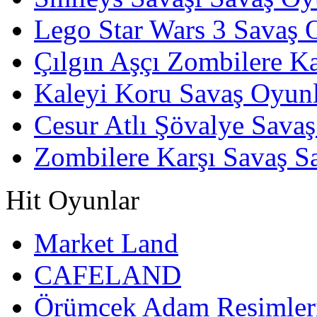
Lego Star Wars 3 Savaş 
Çılgın Aşçı Zombilere Ka
Kaleyi Koru Savaş Oyunl
Cesur Atlı Şövalye Savaş
Zombilere Karşı Savaş S
Hit Oyunlar
Market Land
CAFELAND
Örümcek Adam Resimler