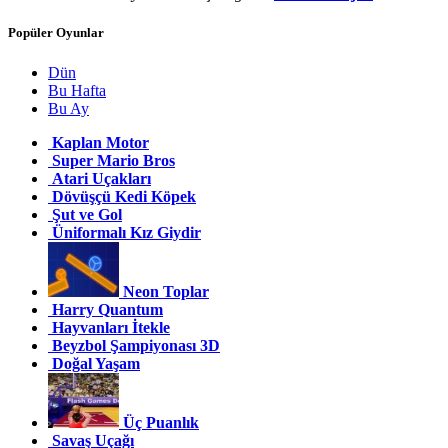
Popüler Oyunlar
Dün
Bu Hafta
Bu Ay
Kaplan Motor
Super Mario Bros
Atari Uçakları
Dövüşçü Kedi Köpek
Şut ve Gol
Üniformalı Kız Giydir
Neon Toplar
Harry Quantum
Hayvanları İtekle
Beyzbol Şampiyonası 3D
Doğal Yaşam
Üç Puanlık
Savaş Uçağı