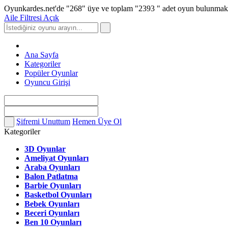
Oyunkardes.net'de
"268"
üye ve toplam
"2393 "
adet oyun bulunmakt
Aile Filtresi Açık
Ana Sayfa
Kategoriler
Popüler Oyunlar
Oyuncu Girişi
Şifremi Unuttum
Hemen Üye Ol
Kategoriler
3D Oyunlar
Ameliyat Oyunları
Araba Oyunları
Balon Patlatma
Barbie Oyunları
Basketbol Oyunları
Bebek Oyunları
Beceri Oyunları
Ben 10 Oyunları