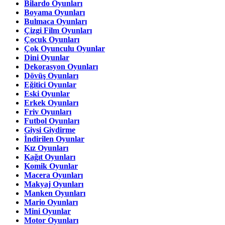
Bilardo Oyunları
Boyama Oyunları
Bulmaca Oyunları
Çizgi Film Oyunları
Çocuk Oyunları
Çok Oyunculu Oyunlar
Dini Oyunlar
Dekorasyon Oyunları
Dövüş Oyunları
Eğitici Oyunlar
Eski Oyunlar
Erkek Oyunları
Friv Oyunları
Futbol Oyunları
Giysi Giydirme
İndirilen Oyunlar
Kız Oyunları
Kağıt Oyunları
Komik Oyunlar
Macera Oyunları
Makyaj Oyunları
Manken Oyunları
Mario Oyunları
Mini Oyunlar
Motor Oyunları