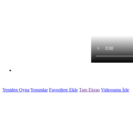
Tehlikeli Adam Oyunu
Yeniden Oyna
Yorumlar
Favorilere Ekle
Tam Ekran
Videosunu İzle