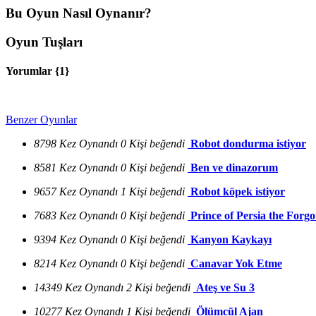
Bu Oyun Nasıl Oynanır?
Oyun Tuşları
Yorumlar {
1
}
Benzer Oyunlar
8798 Kez Oynandı
0 Kişi beğendi
Robot dondurma istiyor
8581 Kez Oynandı
0 Kişi beğendi
Ben ve dinazorum
9657 Kez Oynandı
1 Kişi beğendi
Robot köpek istiyor
7683 Kez Oynandı
0 Kişi beğendi
Prince of Persia the Forg
9394 Kez Oynandı
0 Kişi beğendi
Kanyon Kaykayı
8214 Kez Oynandı
0 Kişi beğendi
Canavar Yok Etme
14349 Kez Oynandı
2 Kişi beğendi
Ateş ve Su 3
10277 Kez Oynandı
1 Kişi beğendi
Ölümcül Ajan