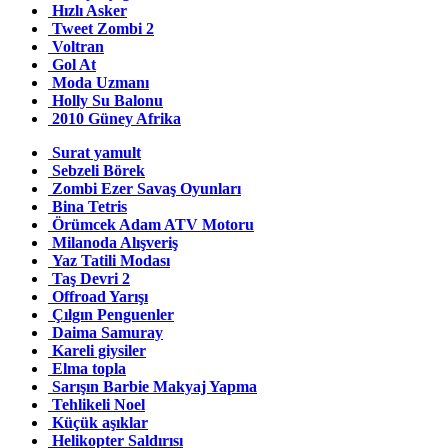
Hızlı Asker
Tweet Zombi 2
Voltran
Gol At
Moda Uzmanı
Holly Su Balonu
2010 Güney Afrika
Surat yamult
Sebzeli Börek
Zombi Ezer Savaş Oyunları
Bina Tetris
Örümcek Adam ATV Motoru
Milanoda Alışveriş
Yaz Tatili Modası
Taş Devri 2
Offroad Yarışı
Çılgın Penguenler
Daima Samuray
Kareli giysiler
Elma topla
Sarışın Barbie Makyaj Yapma
Tehlikeli Noel
Küçük aşıklar
Helikopter Saldırısı