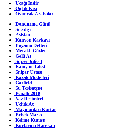
Uçağı İndir
Oğlak Kızı
Oyuncak Arabalar
Dondurma Günü
Sıradışı
Asistan
Kanyon Kaykayı
Boyama Defteri
Meraklı Gözler
Golü At
Super Julio 3
Kamyon Taksi
Sniper Ustası
Kazak Modelleri
Garfield
Su Tesisatçısı
Penaltı 2010
Yaz Resimleri
Üçlük At
Maymunları Kurtar
Bebek Mario
Kelime Kutusu
Kurtarma Harekatı