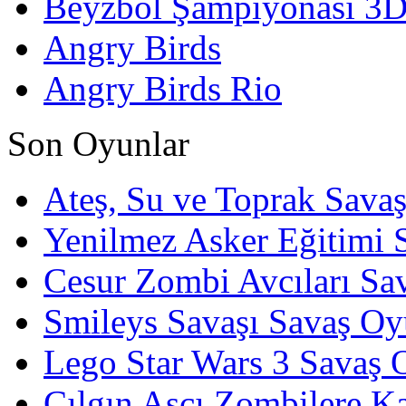
Beyzbol Şampiyonası 3
Angry Birds
Angry Birds Rio
Son Oyunlar
Ateş, Su ve Toprak Sava
Yenilmez Asker Eğitimi 
Cesur Zombi Avcıları Sa
Smileys Savaşı Savaş Oy
Lego Star Wars 3 Savaş 
Çılgın Aşçı Zombilere Ka