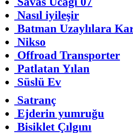
Savas Ucagi 07
Nasıl iyileşir
Batman Uzaylılara Kar
Nikso
Offroad Transporter
Patlatan Yılan
Süslü Ev
Satranç
Ejderin yumruğu
Bisiklet Çılgını