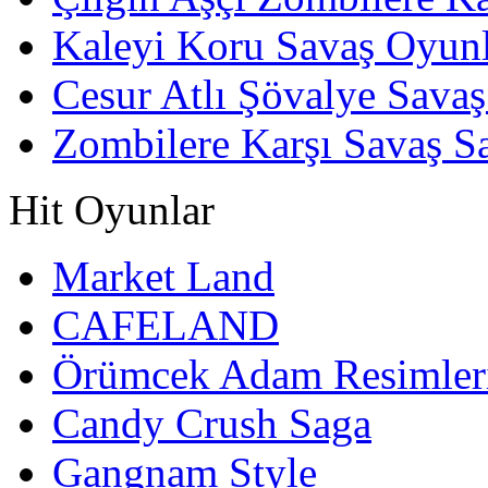
Kaleyi Koru Savaş Oyunl
Cesur Atlı Şövalye Savaş
Zombilere Karşı Savaş S
Hit Oyunlar
Market Land
CAFELAND
Örümcek Adam Resimler
Candy Crush Saga
Gangnam Style