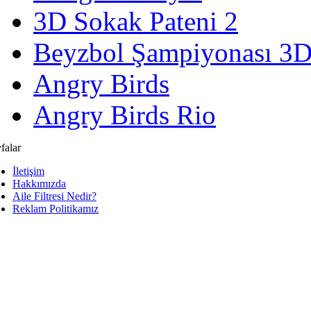
3D Sokak Pateni 2
Beyzbol Şampiyonası 3
Angry Birds
Angry Birds Rio
falar
İletişim
Hakkımızda
Aile Filtresi Nedir?
Reklam Politikamız