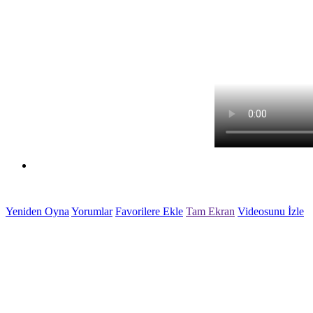
Süperkopter Oyunu
Yeniden Oyna
Yorumlar
Favorilere Ekle
Tam Ekran
Videosunu İzle