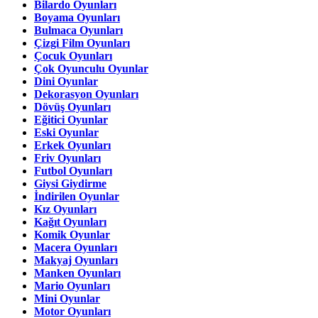
Bilardo Oyunları
Boyama Oyunları
Bulmaca Oyunları
Çizgi Film Oyunları
Çocuk Oyunları
Çok Oyunculu Oyunlar
Dini Oyunlar
Dekorasyon Oyunları
Dövüş Oyunları
Eğitici Oyunlar
Eski Oyunlar
Erkek Oyunları
Friv Oyunları
Futbol Oyunları
Giysi Giydirme
İndirilen Oyunlar
Kız Oyunları
Kağıt Oyunları
Komik Oyunlar
Macera Oyunları
Makyaj Oyunları
Manken Oyunları
Mario Oyunları
Mini Oyunlar
Motor Oyunları