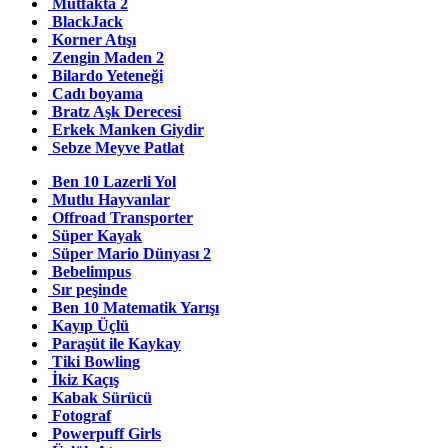
Mutfakta 2
BlackJack
Korner Atışı
Zengin Maden 2
Bilardo Yeteneği
Cadı boyama
Bratz Aşk Derecesi
Erkek Manken Giydir
Sebze Meyve Patlat
Ben 10 Lazerli Yol
Mutlu Hayvanlar
Offroad Transporter
Süper Kayak
Süper Mario Dünyası 2
Bebelimpus
Sır peşinde
Ben 10 Matematik Yarışı
Kayıp Üçlü
Paraşüt ile Kaykay
Tiki Bowling
İkiz Kaçış
Kabak Sürücü
Fotograf
Powerpuff Girls