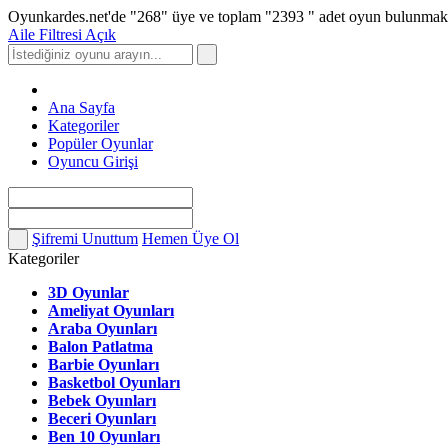
Oyunkardes.net'de
"268"
üye ve toplam
"2393 "
adet oyun bulunmakt
Aile Filtresi Açık
Ana Sayfa
Kategoriler
Popüler Oyunlar
Oyuncu Girişi
Şifremi Unuttum
Hemen Üye Ol
Kategoriler
3D Oyunlar
Ameliyat Oyunları
Araba Oyunları
Balon Patlatma
Barbie Oyunları
Basketbol Oyunları
Bebek Oyunları
Beceri Oyunları
Ben 10 Oyunları