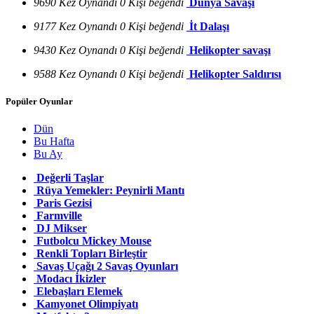
9690 Kez Oynandı
0 Kişi beğendi
Dünya Savaşı
9177 Kez Oynandı
0 Kişi beğendi
İt Dalaşı
9430 Kez Oynandı
0 Kişi beğendi
Helikopter savaşı
9588 Kez Oynandı
0 Kişi beğendi
Helikopter Saldırısı
Popüler Oyunlar
Dün
Bu Hafta
Bu Ay
Değerli Taşlar
Rüya Yemekler: Peynirli Mantı
Paris Gezisi
Farmville
DJ Mikser
Futbolcu Mickey Mouse
Renkli Topları Birleştir
Savaş Uçağı 2 Savaş Oyunları
Modacı İkizler
Elebaşları Elemek
Kamyonet Olimpiyatı