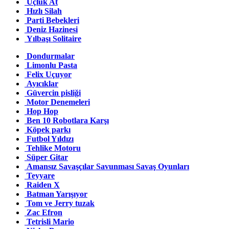
Üçlük At
Hızlı Silah
Parti Bebekleri
Deniz Hazinesi
Yılbaşı Solitaire
Dondurmalar
Limonlu Pasta
Felix Uçuyor
Ayıcıklar
Güvercin pisliği
Motor Denemeleri
Hop Hop
Ben 10 Robotlara Karşı
Köpek parkı
Futbol Yıldızı
Tehlike Motoru
Süper Gitar
Amansız Savaşçılar Savunması Savaş Oyunları
Teyyare
Raiden X
Batman Yarışıyor
Tom ve Jerry tuzak
Zac Efron
Tetrisli Mario