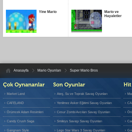
Yine Mario
Mario ve
Hayaletler
Anasayfa
Mario Oyunları
Super Mario Bros
Market Land
Ateş, Su ve Toprak Savaş Oyunları
Ma
CAFELAND
Yenilmez Asker Eğitimi Savaş Oyunları
CA
Örümcek Adam Resimleri
Cesur Zombi Avcıları Savaş Oyunları
Ör
Candy Crush Saga
Smileys Savaşı Savaş Oyunları
Ca
Gangnam Style
Lego Star Wars 3 Savaş Oyunları
Ga