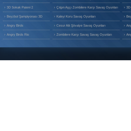
3D Sokak Pateni 2
Çılgın Aşçı Zombilere Karşı Savaş Oyunları
3D 
Beyzbol Şampiyonası 3D
Kaleyi Koru Savaş Oyunları
Be
Angry Birds
Cesur Atlı Şövalye Savaş Oyunları
Ang
Angry Birds Rio
Zombilere Karşı Savaş Savaş Oyunları
Ang