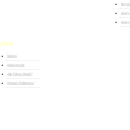
Beyzb
Angry
Angry 
yfalar
İletişim
Hakkımızda
Aile Filtresi Nedir?
Reklam Politikamız