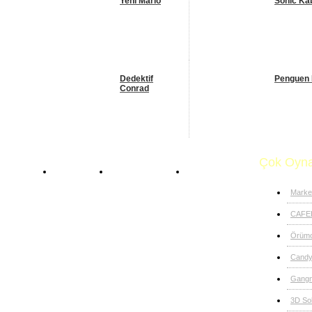
Yeni Mario
Sonic Ka
Dedektif
Penguen 
Conrad
Çok Oyna
Anasayfa
Mario Oyunları
Sonic Motor
Marke
CAFE
Örümc
Candy
Gangn
3D So