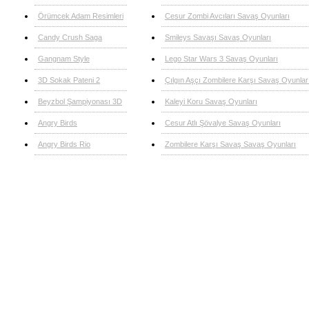
Örümcek Adam Resimleri
Cesur Zombi Avcıları Savaş Oyunları
Candy Crush Saga
Smileys Savaşı Savaş Oyunları
Gangnam Style
Lego Star Wars 3 Savaş Oyunları
3D Sokak Pateni 2
Çılgın Aşçı Zombilere Karşı Savaş Oyunlar
Beyzbol Şampiyonası 3D
Kaleyi Koru Savaş Oyunları
Angry Birds
Cesur Atlı Şövalye Savaş Oyunları
Angry Birds Rio
Zombilere Karşı Savaş Savaş Oyunları