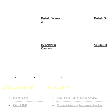
Bebek Bakma
Bebek Od
2
Bebeklerin
Sevimli 
Çantası
Anasayfa
Bebek Oyunları
Sevimli Bebek
Çok Oynananlar
Son Oyunlar
Market Land
Ateş, Su ve Toprak Savaş Oyunları
CAFELAND
Yenilmez Asker Eğitimi Savaş Oyunları