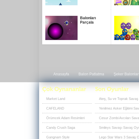
Balonları
Parçala
Anasayfa
Balon Patlatma
Şeker Balonlar
Market Land
Ateş, Su ve Toprak Savaş
CAFELAND
Yenilmez Asker Eğitimi Sa
Örümcek Adam Resimleri
Cesur Zombi Avcıları Sava
Candy Crush Saga
Smileys Savaşı Savaş Oyu
Gangnam Style
Lego Star Wars 3 Savaş O