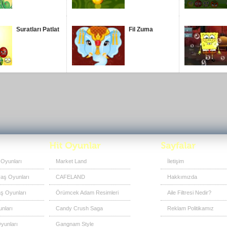
Suratları Patlat
Fil Zuma
 Oyunları
Market Land
İletişim
vaş Oyunları
CAFELAND
Hakkımızda
ş Oyunları
Örümcek Adam Resimleri
Aile Filtresi Nedir?
nları
Candy Crush Saga
Reklam Politikamız
yunları
Gangnam Style