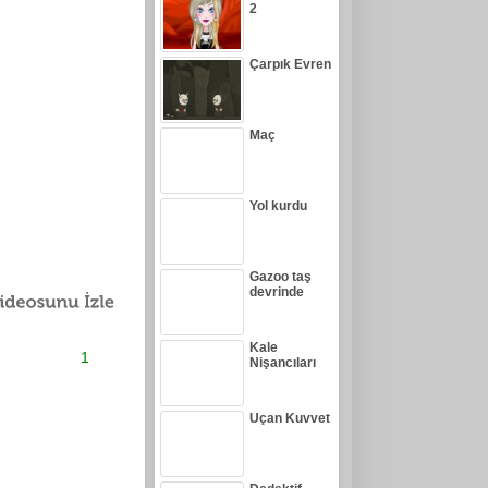
2
Çarpık Evren
Maç
Yol kurdu
Gazoo taş
devrinde
Kale
1
Nişancıları
Uçan Kuvvet