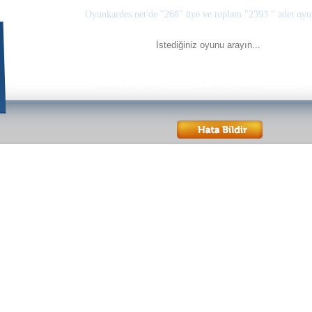
Oyunkardes.net'de
"268"
üye ve toplam
"2393 "
adet oyu