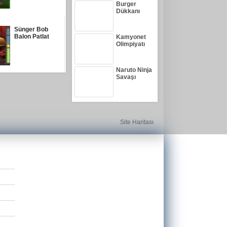
Burger
Dükkanı
Sünger Bob
Balon Patlat
Kamyonet
Olimpiyatı
Naruto Ninja
Savaşı
Site Haritası