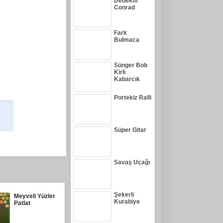
Dedektif
Conrad
Fark
Bulmaca
Sünger Bob
Kirli
Kabarcık
Portekiz Ralli
Süper Gitar
Savaş Uçağı
Şekerli
Meyveli Yüzler
Kurabiye
Patlat