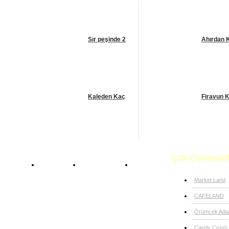
Sır peşinde 2
Ahırdan 
Kaleden Kaç
Firavun K
Çok Oynananl
Anasayfa
Oda Oyunları
Sauna
Market Land
CAFELAND
Örümcek Adam
Candy Crush