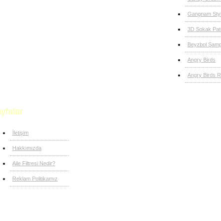
Gangnam Sty
3D Sokak Pat
Beyzbol Şamp
Angry Birds
Angry Birds R
yfalar
İletişim
Hakkımızda
Aile Filtresi Nedir?
Reklam Politikamız