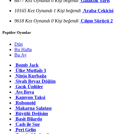
8877 Kez Oynandı
0 Kişi beğendi
Galaktik Yarış
10165 Kez Oynandı
1 Kişi beğendi
Araba Çekicisi
9618 Kez Oynandı
0 Kişi beğendi
Çılgın Sürücü 2
Popüler Oyunlar
Dün
Bu Hafta
Bu Ay
Bomb Jack
Ülke Mutfağı 3
Ninja Kurbağa
Siyah Beyaz Düğün
Gıcık Ünlüler
Ayı Boya
Kamyon Taksi
Robonoid
Makarna Salatası
Büyülü Değişim
Basit Bilardo
Cadı ile Sue
Peri Gelin