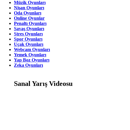
Müzik Oyunları
Nişan Oyunları
Oda Oyunları
Online Oyunlar
Penaltı Oyunları
Savaş Oyunları
Stres Oyunları
Spor Oyunları
Uçak Oyunları
Webcam Oyunları
Yemek Oyunları
Yap Boz Oyunları
Zeka Oyunları
Sanal Yarış Videosu