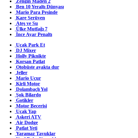
Zengin Maden 2
Ben 10 Yeraltı Dünyası
Mario Para Peşinde
Kare Serüven
Ateş ve Su
Ülke Mutfağı 7
İnce Ayar Penaltı
Uçak Park Et
DJ Mixer
Holly Piknikte
Korsan Patlat
Otobüste ayakta dur
Jeller
Mario Uçur
Kirli Motor
Dolambaçlı Yol
Şok Bilardo
Gotikler
Motor Becerisi
Uçak Yap
Askeri ATV
Air Dodge
Patlat Yeti
Yaramaz Tavuklar