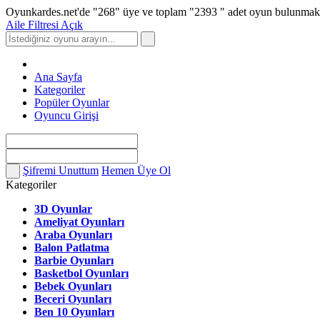
Oyunkardes.net'de
"268"
üye ve toplam
"2393 "
adet oyun bulunmakt
Aile Filtresi Açık
Ana Sayfa
Kategoriler
Popüler Oyunlar
Oyuncu Girişi
Şifremi Unuttum
Hemen Üye Ol
Kategoriler
3D Oyunlar
Ameliyat Oyunları
Araba Oyunları
Balon Patlatma
Barbie Oyunları
Basketbol Oyunları
Bebek Oyunları
Beceri Oyunları
Ben 10 Oyunları