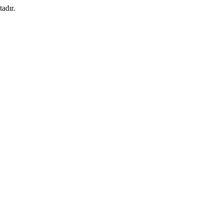
adır.