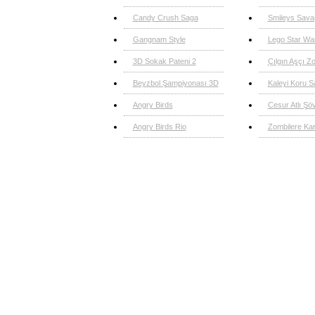
Candy Crush Saga
Smileys Sava
Gangnam Style
Lego Star Wa
3D Sokak Pateni 2
Çılgın Aşçı Z
Beyzbol Şampiyonası 3D
Kaleyi Koru S
Angry Birds
Cesur Atlı Şö
Angry Birds Rio
Zombilere Ka