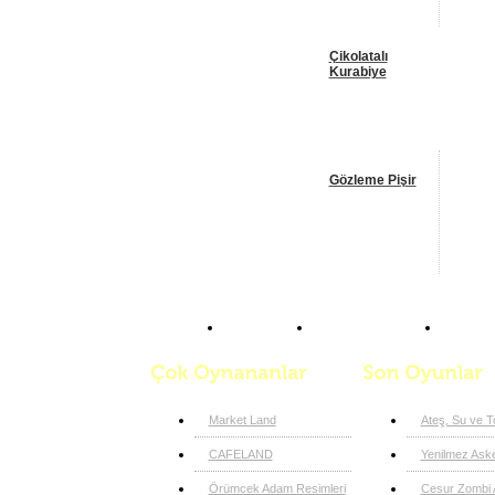
Çikolatalı
Kurabiye
Gözleme Pişir
Anasayfa
Yemek Oyunları
Pizza 
Market Land
Ateş, Su ve 
CAFELAND
Yenilmez Aske
Örümcek Adam Resimleri
Cesur Zombi A