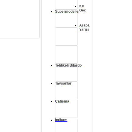
Kır
Geç
Süpermodeller
Araba
Yarışı
Tehlikeli Bilardo
Tavşanlar
Çatışma
İntikam