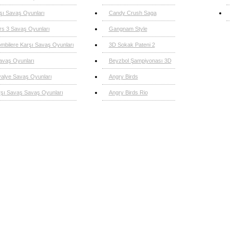
şı Savaş Oyunları
Candy Crush Saga
rs 3 Savaş Oyunları
Gangnam Style
ombilere Karşı Savaş Oyunları
3D Sokak Pateni 2
avaş Oyunları
Beyzbol Şampiyonası 3D
valye Savaş Oyunları
Angry Birds
rşı Savaş Savaş Oyunları
Angry Birds Rio