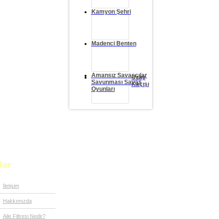
Kamyon Şehri
Madenci Benten
Amansız Savaşçılar
Uzay
Savunması Savaş
Kaçışı
Oyunları
İletişim
Hakkımızda
Aile Filtresi Nedir?