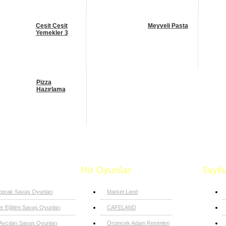
Çeşit Çeşit
Meyveli Pasta
Yemekler 3
Pizza
Hazırlama
Dükkanı
Toprak Savaş Oyunları
Market Land
r Eğitimi Savaş Oyunları
CAFELAND
vcıları Savaş Oyunları
Örümcek Adam Resimleri