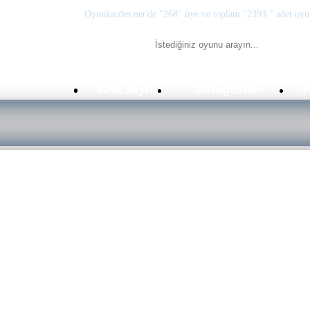
Oyunkardes.net'de
"268"
üye ve toplam
"2393 "
adet oyu