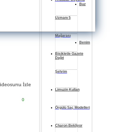
Buz
Uzmanı 5
Mağarası
Benim
Bisikletle Gazete
Dağıt
Şehrim
Limuzin Kullan
0
Örgülü Saç Modelleri
Charon Bekliyor