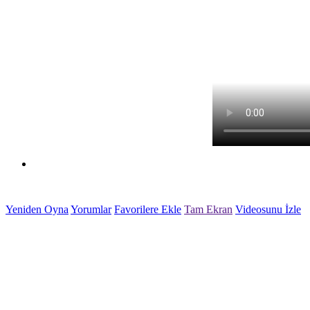
Ping Pong Oyunu
Yeniden Oyna
Yorumlar
Favorilere Ekle
Tam Ekran
Videosunu İzle