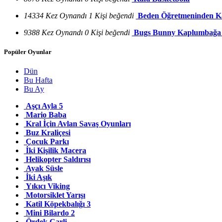
14334 Kez Oynandı
1 Kişi beğendi
Beden Öğretmeninden K
9388 Kez Oynandı
0 Kişi beğendi
Bugs Bunny Kaplumbağa 
Popüler Oyunlar
Dün
Bu Hafta
Bu Ay
Aşçı Ayla 5
Mario Baba
Kral İçin Avlan Savaş Oyunları
Buz Kraliçesi
Çocuk Parkı
İki Kişilik Macera
Helikopter Saldırısı
Ayak Süsle
İki Aşık
Yıkıcı Viking
Motorsiklet Yarışı
Katil Köpekbalığı 3
Mini Bilardo 2
Ördek Çarli