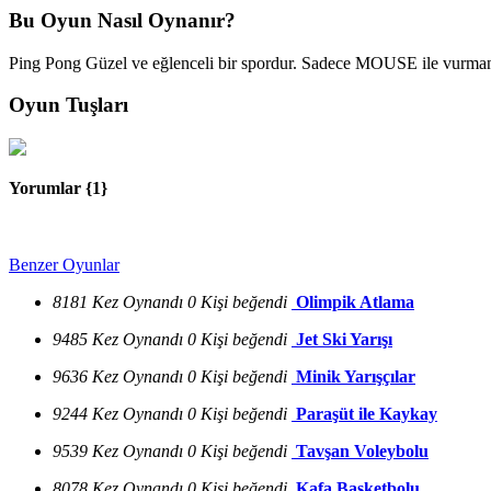
Bu Oyun Nasıl Oynanır?
Ping Pong Güzel ve eğlenceli bir spordur. Sadece MOUSE ile vurman ye
Oyun Tuşları
Yorumlar {
1
}
Benzer Oyunlar
8181 Kez Oynandı
0 Kişi beğendi
Olimpik Atlama
9485 Kez Oynandı
0 Kişi beğendi
Jet Ski Yarışı
9636 Kez Oynandı
0 Kişi beğendi
Minik Yarışçılar
9244 Kez Oynandı
0 Kişi beğendi
Paraşüt ile Kaykay
9539 Kez Oynandı
0 Kişi beğendi
Tavşan Voleybolu
8078 Kez Oynandı
0 Kişi beğendi
Kafa Basketbolu