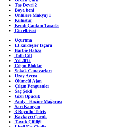
Taş Devri 2
Boya beni
Ünlülere Makyaj 1
Külüstür
Kendi Çantanı Tasarla
Çin elbisesi
Uçurtma
Et kardeşler Izgara
Barbie Hafıza
Tatlı Çift
Yıl 2012
Çılgın Bloklar
Sokak Canavarları
Uzay Avcısı
Ölümcül Ajan
Çılgın Penguenler
Saç Şekli
Gizli Öpücük
Andy - Hazine Mağarası
Sarı Kamyon
3 Boyutlu Tetris
Kaykaycı Çocuk
Tavuk Çiftliği
Liseli Kız Giydir